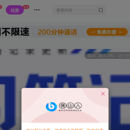
T
9.9
优惠
0
6.3W+
38