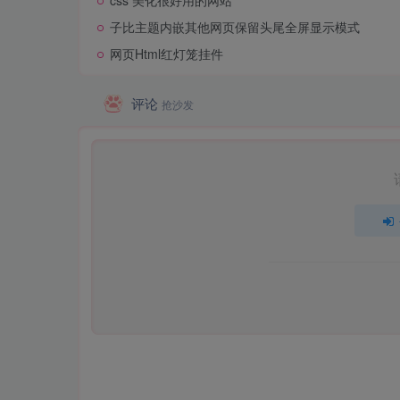
css 美化很好用的网站
子比主题内嵌其他网页保留头尾全屏显示模式
网页Html红灯笼挂件
评论
抢沙发