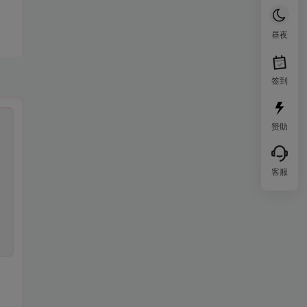
昼夜
签到
赞助
客服