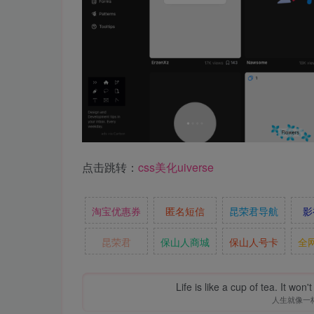
点击跳转：
css美化uiverse
淘宝优惠券
匿名短信
昆荣君导航
影
昆荣君
保山人商城
保山人号卡
全
Life is like a cup of tea. It won'
人生就像一