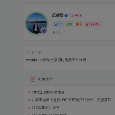
昆荣君
关注
611
2
2
1922W+
永不言弃
上一篇
wordpress删除文章同时删除图片代码
相关推荐
csf框架的type属性值
在苹果电脑上运行 iOS 应用程序和游戏，免费开源
130套商业计划书