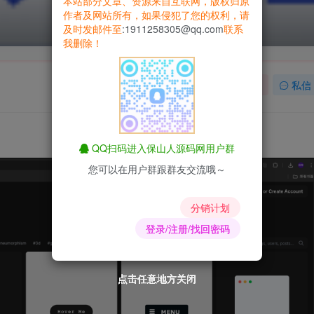
本站部分文章、资源来自互联网，版权归原
作者及网站所有，如果侵犯了您的权利，请
及时发邮件至
:1911258305@qq.com
联系
我删除！
关注
私信
QQ扫码进入保山人源码网用户群
您可以在用户群跟群友交流哦～
分销计划
登录/注册/找回密码
点击任意地方关闭
点击任意地方关闭
点击任意地方关闭
点击任意地方关闭
点击任意地方关闭
点击任意地方关闭
点击任意地方关闭