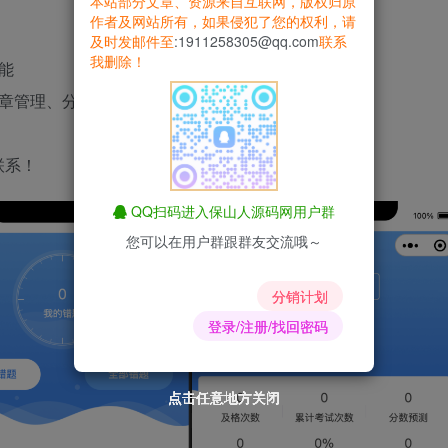
本站部分文章、资源来自互联网，版权归原
作者及网站所有，如果侵犯了您的权利，请
及时发邮件至
:1911258305@qq.com
联系
我删除！
能
章管理、分享得积分等等~
联系！
QQ扫码进入保山人源码网用户群
您可以在用户群跟群友交流哦～
分销计划
登录/注册/找回密码
点击任意地方关闭
点击任意地方关闭
点击任意地方关闭
点击任意地方关闭
点击任意地方关闭
点击任意地方关闭
点击任意地方关闭