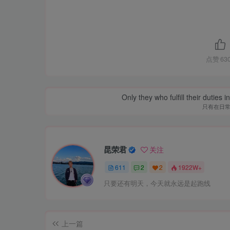
点赞
63
Only they who fulfill their duties 
只有在日
昆荣君
关注
611
2
2
1922W+
只要还有明天，今天就永远是起跑线
上一篇