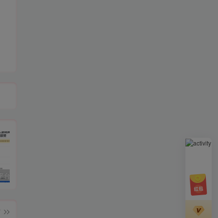
阅后即焚平台系统源码 PHP版本
孤傲云商城系统源码 彩虹云商城系统plus史诗级增强版
H5网站跳转打开微信小程序源码分享
cs
篇