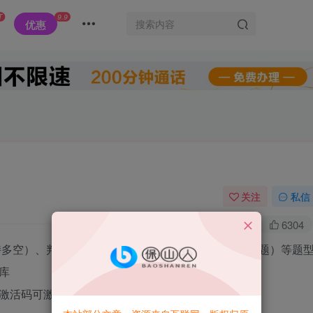
T
9.9
优惠
关注
私信
0
1.5W+
6304
持多空）、判断题、语音题（即一段语音下面多个选择题）等题
库
入激活码可激活指定题库（可以做线下收费）