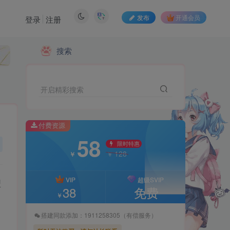
发布
开通会员
登录
注册
付费资源
搜索
58
限时特惠
128
￥
￥
开启精彩搜索
VIP
超级SVIP
38
免费
￥
付费资源
58
搭建同款添加：1911258305（有偿服务）
限时特惠
128
￥
￥
暂时无法购买，请与站长联系
VIP
超级SVIP
型
38
免费
￥
搭建同款添加：1911258305（有偿服务）