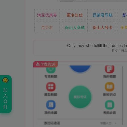
淘宝优惠券
匿名短信
昆荣君导航
影
昆荣君
保山人商城
保山人号卡
全
Only they who fulfill their duties 
只有在日
付费资源
加
入
Q
群