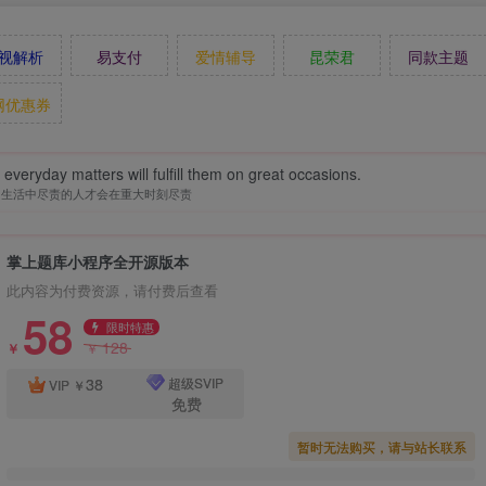
视解析
易支付
爱情辅导
昆荣君
同款主题
网优惠券
in everyday matters will fulfill them on great occasions.
常生活中尽责的人才会在重大时刻尽责
掌上题库小程序全开源版本
此内容为付费资源，请付费后查看
58
限时特惠
128
￥
￥
38
超级SVIP
VIP
￥
免费
暂时无法购买，请与站长联系