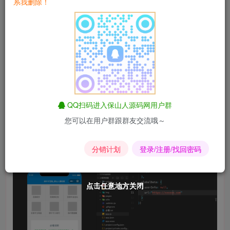
系我删除！
3、在pay/cert放入微信商户证书文件
4、修改pay/api.php文件的商户号
【后台端】:
1、请修改config/comm/connect.php数据库链接地址
2、修改api/shenghe.php中的xxxx改为服务端域名
账号admin 密码123456 安全码123456
【小程序端】:
QQ扫码进入保山人源码网用户群
请修改appid和app.js中的域名
您可以在用户群跟群友交流哦～
云开发请部署好环境
分销计划
登录/注册/找回密码
点击任意地方关闭
点击任意地方关闭
点击任意地方关闭
点击任意地方关闭
点击任意地方关闭
点击任意地方关闭
点击任意地方关闭
点击任意地方关闭
点击任意地方关闭