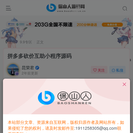
首页
9.9专区
正文
拼多多砍价互助小程序源码
昆荣君
关注
私信
2年前更新
0
2.1W+
5072
【准备】:
备案域名、服务器或者虚拟空间、ssl
【服务端】:
1、修改connect.php的数据库信息
本站部分文章、资源来自互联网，版权归原作者及网站所有，如
2、修改post1~4.php中的id和key
果侵犯了您的权利，请及时发邮件至
:1911258305@qq.com
联