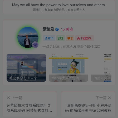
May we all have the power to love ourselves and others.
愿我们，都有能力爱自己，有余力爱别人
昆荣君
关注
611
2
2
1922W+
一路走到底，你就会发现那个最佳出口
毛玻璃拟态UI – 个人主页（开源版）
mishop大米外贸商城系统133种语言版本
上一篇
下一篇
运营级技术导航系统网址导
最新版微信证件照小程序源
航系统源码-附带新秀导航全
码 前后端开源 带后台附教程
站数据