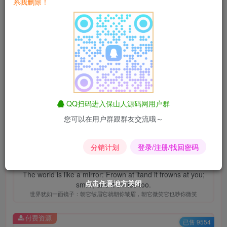
系我删除！
淘宝优惠券
匿名短信
昆荣君导航
影视解析
QQ扫码进入保山人源码网用户群
您可以在用户群跟群友交流哦～
易支付
爱情辅导
昆荣君
同款主题
昆荣君
保山人商城
保山人号卡
全网优惠券
分销计划
登录/注册/找回密码
The world is like a mirror: Frown at itand it frowns at you;
点击任意地方关闭
点击任意地方关闭
点击任意地方关闭
点击任意地方关闭
点击任意地方关闭
点击任意地方关闭
smile, and it smiles too.
世界犹如一面镜子：朝它皱眉它就朝你皱眉，朝它微笑它也吵你微笑
付费资源
已售 9554