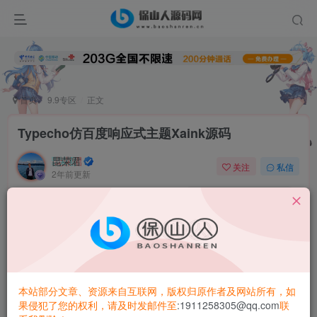
首页
9.9专区
正文
Typecho仿百度响应式主题Xaink源码
昆荣君
关注
私信
2年前更新
0
5.1W+
3012
新闻类型博客主题，简洁好看，适合资讯类、快讯类、新闻
类博客建站，响应式设计，支持明亮和黑暗模式
直接下载 zip 源码->解压后移动到 Typecho 主题目录->改名
本站部分文章、资源来自互联网，版权归原作者及网站所有，如
为xaink->启用。
果侵犯了您的权利，请及时发邮件至
:1911258305@qq.com
联