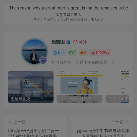
The reason why a great man is great is that he resolves to be
a great man.
伟人之所以伟大，是因为他立志要成为伟大的人
昆荣君
关注
611
2
2
1922W+
把活着的每一天看作生命的最后一天
毛玻璃拟态UI – 个人主页（开源版）
mishop大米外贸商城系统133种语言版本
上一篇
下一篇
CI框架PHP漫画小说二合一
ygbook仿牛牛书城自动采集
CMS网站系统源码 内置采集
小说网站源码 自适应电脑