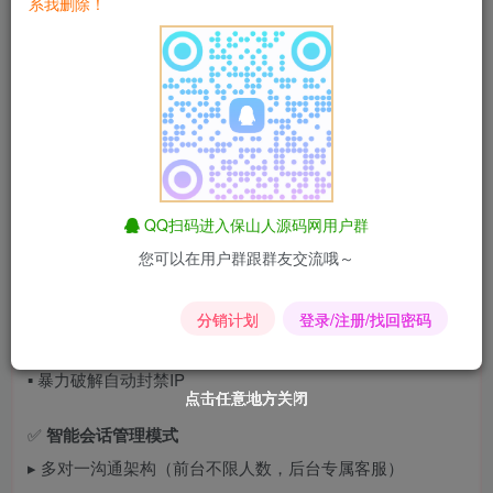
系我删除！
保山人
源码
网（baoshanren.cn）独家发布的
在线客服系统
3.0防黑版
，集成会话加密+IP追踪+智能机器人三重防护，0
后门隐患！
一、六大核心功能重塑沟通安全
✅ ​
五重防注入防御体系
QQ扫码进入保山人源码网用户群
▪️ SQL注入过滤引擎（拦截率99.99%）
您可以在用户群跟群友交流哦～
▪️ XSS跨站脚本攻击防护
▪️ 会话内容AES256加密传输
分销计划
登录/注册/找回密码
▪️ 文件上传白名单机制
▪️ 暴力破解自动封禁IP
点击任意地方关闭
点击任意地方关闭
点击任意地方关闭
点击任意地方关闭
点击任意地方关闭
点击任意地方关闭
✅ ​
智能会话管理模式
▸ 多对一沟通架构（前台不限人数，后台专属客服）