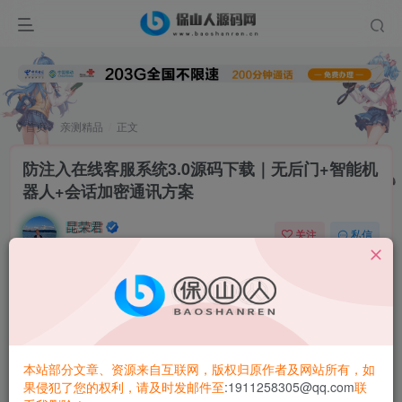
首页
亲测精品
正文
防注入在线客服系统3.0源码下载｜无后门+智能机
器人+会话加密通讯方案
昆荣君
关注
私信
1年前更新
0
2.3W+
5486
防注入在线客服系统3.0
源码
下载｜无后门+智能机器人+会话
加密通讯方案
为什么金融/医疗行业首选这套
安全
客服系
本站部分文章、资源来自互联网，版权归原作者及网站所有，如
统？
果侵犯了您的权利，请及时发邮件至
:1911258305@qq.com
联