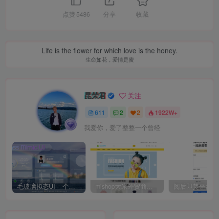
点赞
5486
分享
收藏
Life is the flower for which love is the honey.
生命如花，爱情是蜜
昆荣君
关注
611
2
2
1922W+
我爱你，爱了整整一个曾经
毛玻璃拟态UI – 个人主页（开源版）
mishop大米外贸商城系统133种语言版本