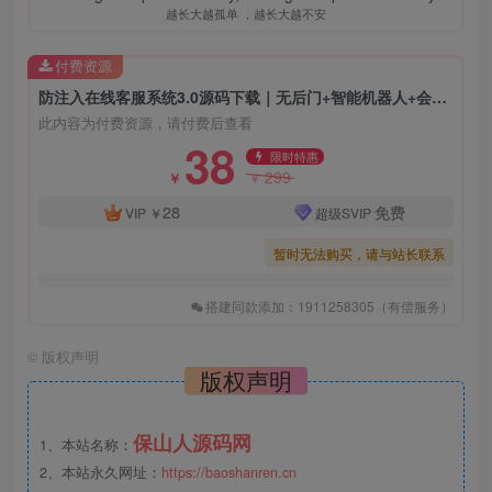
越长大越孤单 ，越长大越不安
付费资源
防注入在线客服系统3.0源码下载｜无后门+智能机器人+会话加密通讯方案
此内容为付费资源，请付费后查看
38
限时特惠
299
￥
￥
28
免费
VIP
￥
超级SVIP
暂时无法购买，请与站长联系
搭建同款添加：1911258305（有偿服务）
©
版权声明
版权声明
保山人源码网
1、本站名称：
2、本站永久网址：
https://baoshanren.cn