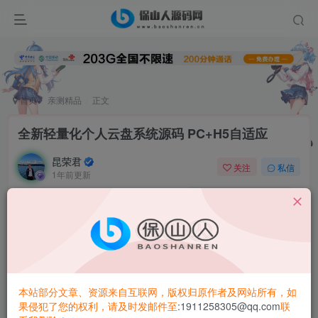
首页
亲测精品
正文
全新轻量化个人云盘系统源码 PC+H5自适应
昆荣君
关注
私信
1年前更新
0
2.7W+
4315
简介：
全新轻量化个人云盘系统源码 PC+H5自适应
图床功能、文件外链、文件夹操作、文件上传与管理等全方
位功能
本站部分文章、资源来自互联网，版权归原作者及网站所有，如
助力个人高效管理云盘资源 自适应pc和手机端
果侵犯了您的权利，请及时发邮件至
:1911258305@qq.com
联