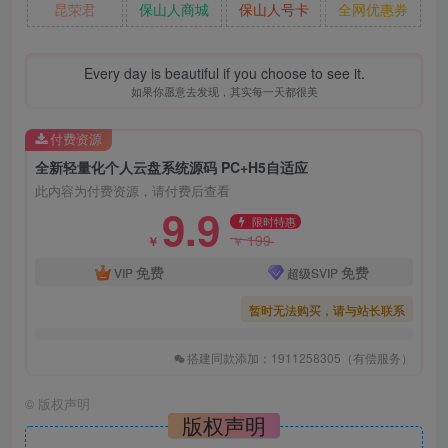
昆荣君
保山人商城
保山人号卡
全网优惠券
Every day is beautiful if you choose to see it.
如果你愿意去发现，其实每一天都很美
付费资源
全新轻量化个人云盘系统源码 PC+H5自适应
此内容为付费资源，请付费后查看
9.9
限时特惠
199
￥
￥
免费
免费
VIP
超级SVIP
暂时无法购买，请与站长联系
搭建同款添加：1911258305（有偿服务）
©
版权声明
版权声明