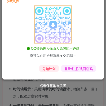
系我删除！
询单页源码
！基于
纯前端技术开发
，集成
本地化查询记录保
存
功能，
无需数据库支持
，
上传服务器立即使用
，是
电商卖
家、微商、经常网购用户
的实用查询工具。
一、核心功能亮点：智能历史记录管理
这款
便捷快递查询工具
在用户体验上精心设计：
QQ扫码进入保山人源码网用户群
您可以在用户群跟群友交流哦～
智能记录保存
：
自动保存最近查询记录
，方便快速查看
同一快递的最新状态，避免重复输入单号
分销计划
登录/注册/找回密码
多快递公司支持
：集成
主流快递公司接口
，自动识别快
递单号所属物流公司
点击任意地方关闭
点击任意地方关闭
点击任意地方关闭
点击任意地方关闭
点击任意地方关闭
点击任意地方关闭
时间轴展示
：采用
清晰的时间轴设计
，物流节点一目了
然，配送进度实时掌握
一键复制功能
：
单号一键复制
，方便分享或多次查询，