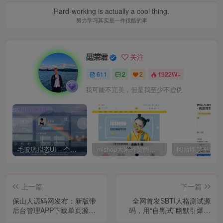
Hard-working is actually a cool thing.
努力学习其实是一件很酷的事
昆荣君
关注
611
2
2
1922W+
我可能不完美，但是我至少不虚伪
毛玻璃拟态UI – 个人主页（开源版）
mishop大米外贸商城系统133种语言版本
上一篇
下一篇
保山人源码网发布：新版带
全网首发SBTI人格测试源
后台管理APP下载单页源
码，用“自黑式”幽默引爆私
码，自动识别设备，三套模
域流量