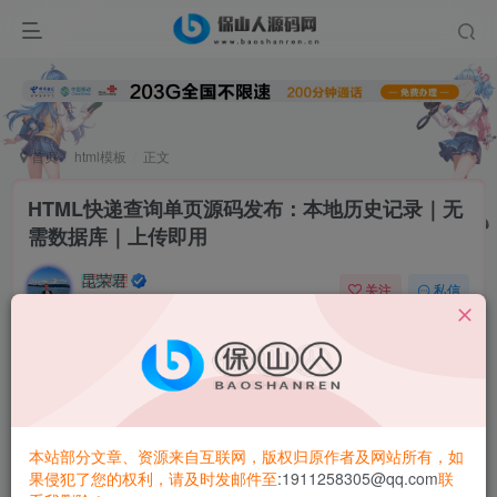
首页
html模板
正文
HTML快递查询单页源码发布：本地历史记录｜无
需数据库｜上传即用
昆荣君
关注
私信
8个月前更新
0
241
7228
HTML快递查询单页
源码
发布：本地历史记录｜无需数据库
｜上传即用
本站部分文章、资源来自互联网，版权归原作者及网站所有，如
寻找一款轻量便捷的快递查询解决方案？
保山人源码网
果侵犯了您的权利，请及时发邮件至
:1911258305@qq.com
联
（
baoshanren.cn
）推出这款
带历史记录功能的HTML快递查