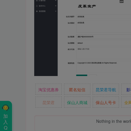
淘宝优惠券
匿名短信
昆荣君导航
影
昆荣君
保山人商城
保山人号卡
全
加
Nothing in the world 
入
Q