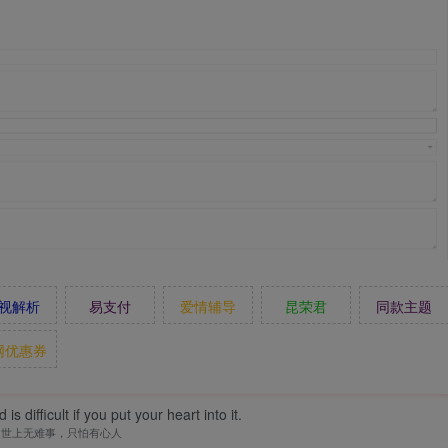
视解析
易支付
爱情辅导
昆荣君
同款主题
网优惠券
is difficult if you put your heart into it.
世上无难事，只怕有心人