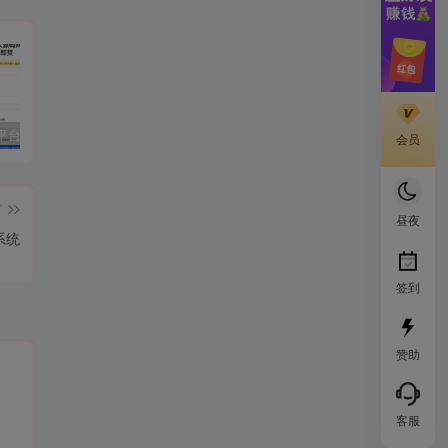
阅后即焚平台系统源码 PHP版本
孤傲云商城系统源码 彩虹云商城系统plus史诗级增强版
H5网站跳转打开微信小程序源码分享
cs
会员
篇
昼夜
系统
签到
赞助
客服