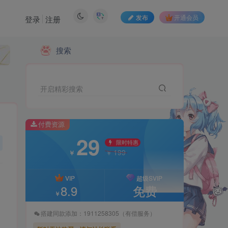
发布
开通会员
登录
注册
搜索
付费资源
29
限时特惠
199
￥
￥
开启精彩搜索
VIP
超级SVIP
8.9
免费
￥
付费资源
29
搭建同款添加：1911258305（有偿服务）
限时特惠
199
￥
￥
暂时无法购买，请与站长联系
VIP
超级SVIP
8.9
免费
￥
搭建同款添加：1911258305（有偿服务）