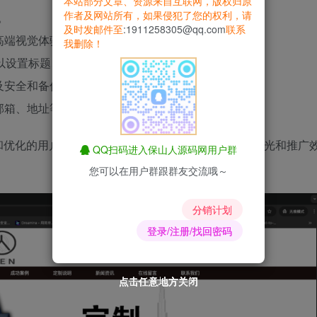
本站部分文章、资源来自互联网，版权归原
作者及网站所有，如果侵犯了您的权利，请
。
及时发邮件至
:1911258305@qq.com
联系
高端视觉体验。
我删除！
可以设置标题、关键词和描述等信息。
以及安全和备份教程，方便用户使用和操作。
子邮箱、地址等信息，修改更加方便。
和优化的用户体验，助力企业在互联网上获得更好的曝光和推广
QQ扫码进入保山人源码网用户群
您可以在用户群跟群友交流哦～
分销计划
登录/注册/找回密码
点击任意地方关闭
点击任意地方关闭
点击任意地方关闭
点击任意地方关闭
点击任意地方关闭
点击任意地方关闭
点击任意地方关闭