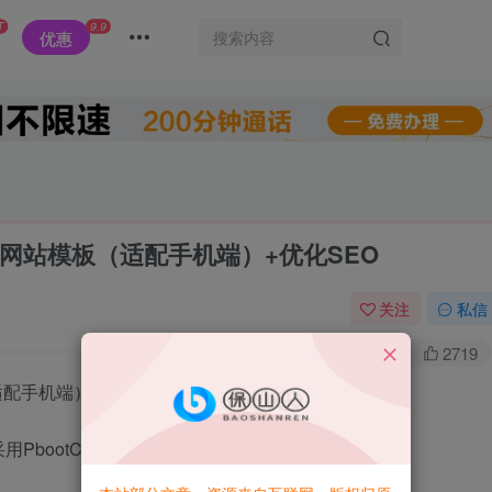
T
9.9
优惠
类网站模板（适配手机端）+优化SEO
关注
私信
0
5.5W+
2719
适配手机端）+优化SEO
PbootCMS内核，具有以下特点：