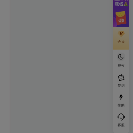
会员
昼夜
签到
赞助
客服