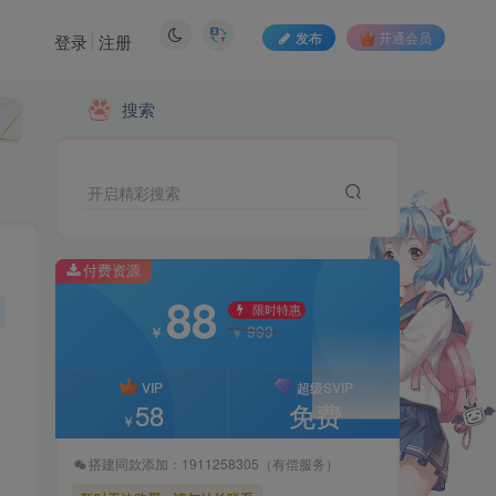
发布
开通会员
登录
注册
搜索
付费资源
88
限时特惠
999
￥
￥
开启精彩搜索
VIP
超级SVIP
58
免费
￥
付费资源
88
搭建同款添加：1911258305（有偿服务）
限时特惠
999
￥
￥
暂时无法购买，请与站长联系
VIP
超级SVIP
58
免费
￥
搭建同款添加：1911258305（有偿服务）