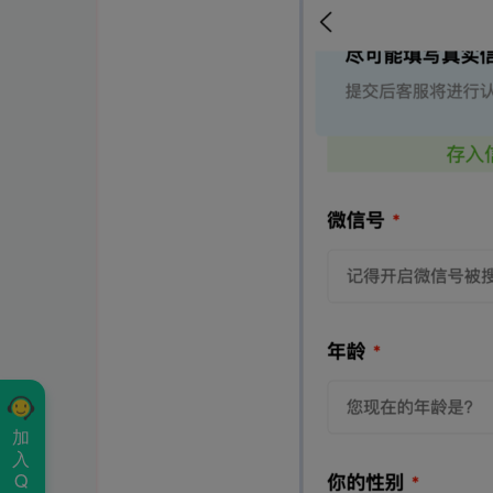
加
入
Q