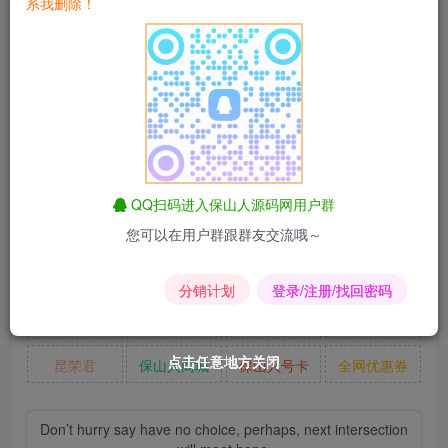
系我删除！
源码介绍： 这是一款不到500kb的引导页，外观极其精美。
可在服务器或主机上搭建，只需下载压缩包并解压至根目录
即可。页面内容可在index.html文件中进行修改。顶部图片使
用了API接口（若不喜欢，可在第66/67行自行更换）。引导
QQ扫码进入保山人源码网用户群
页的压缩包已经准备好，有需要的朋友可直接下载使用。
您可以在用户群跟群友交流哦～
淘宝优惠券
匿名短信
昆荣君导航
影视解析
分销计划
登录/注册/找回密码
易支付
爱情辅导
昆荣君
同款主题
点击任意地方关闭
点击任意地方关闭
点击任意地方关闭
点击任意地方关闭
点击任意地方关闭
点击任意地方关闭
昆荣君
保山人商城
保山人号卡
全网优惠券
Don’t hurry say have no choice, perhaps, next intersection