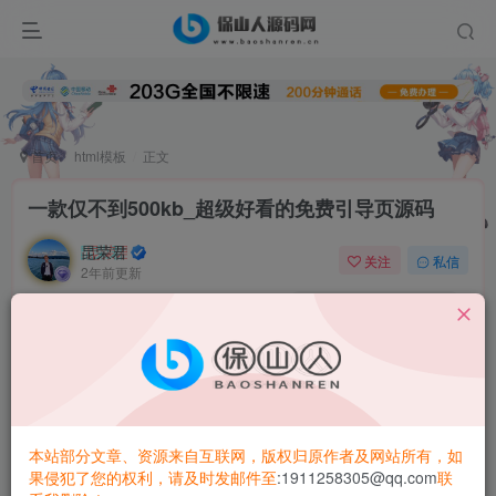
首页
html模板
正文
一款仅不到500kb_超级好看的免费引导页源码
昆荣君
关注
私信
2年前更新
0
6.2W+
6324
本站部分文章、资源来自互联网，版权归原作者及网站所有，如
果侵犯了您的权利，请及时发邮件至
:1911258305@qq.com
联