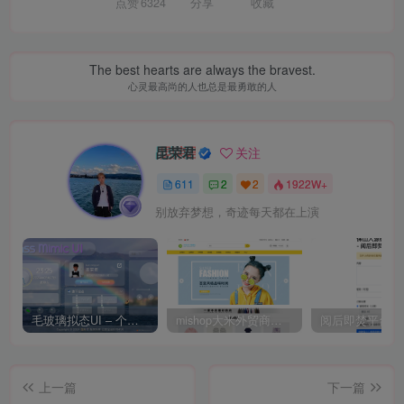
点赞
6324
分享
收藏
The best hearts are always the bravest.
心灵最高尚的人也总是最勇敢的人
昆荣君
关注
611
2
2
1922W+
别放弃梦想，奇迹每天都在上演
毛玻璃拟态UI – 个人主页（开源版）
mishop大米外贸商城系统133种语言版本
上一篇
下一篇