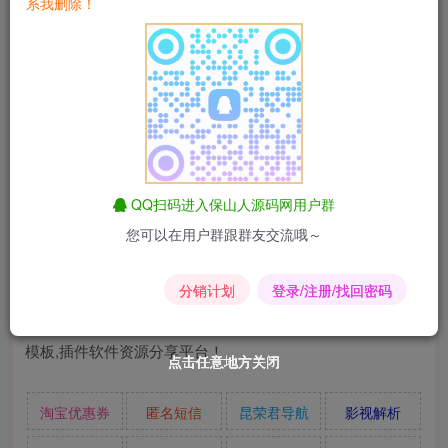
系我删除！
4.新鲜事 学生交流社区
5.跳蚤市场 针对校园的商圈信息，行兼职 优惠促销 二手信
息
6.支持微信公众号 小程序 app
7.支持微信支付和支付宝
QQ扫码进入保山人源码网用户群
您可以在用户群跟群友交流哦～
分销计划
登录/注册/找回密码
点击任意地方关闭
点击任意地方关闭
点击任意地方关闭
点击任意地方关闭
点击任意地方关闭
点击任意地方关闭
淘宝优惠券
匿名短信
昆荣君导航
影视解析