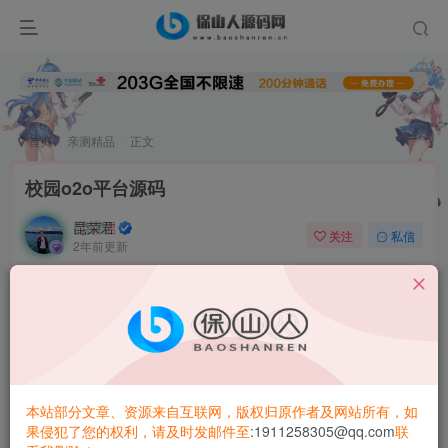
首页
亲测精品
正文
校园o2o平台源码
昆荣君
关注
私信
2年前更新
0
145
15
1.夜猫店：学生可以自主申请夜猫店
2.校园超市：每个学校拥有一个校园超市
3.学生街：校园商家入驻功能
本站部分文章、资源来自互联网，版权归原作者及网站所有，如
果侵犯了您的权利，请及时发邮件至
:1911258305@qq.com
联