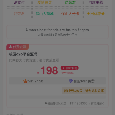
易支付
爱情辅导
昆荣君
同款主题
昆荣君
保山人商城
保山人号卡
全网优惠券
A man's best friends are his ten fingers.
人最好的朋友是自己的十个手指
付费资源
校园o2o平台源码
此内容为付费资源，请付费后查看
198
限时特惠
1999
￥
￥
158
免费
VIP
￥
超级SVIP
暂时无法购买，请与站长联系
搭建同款添加：1911258305（有偿服务）
©
版权声明