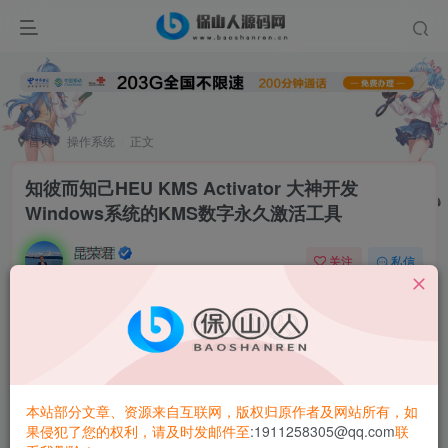
首页
操作系统
正文
知彼而知己HEU KMS Activator 大神开发
Windows系统的KMS数字永久激活工具
昆荣君
关注
私信
2年前更新
0
2.7W+
9290
HEU KMS Activator，简洁高效的 KMS/OEM 智能激活
工具，此工具可以完美的激活 Windows 以及 Office 的
VL 版本，无需联网即可一键激活，目前最新版的 HEU
本站部分文章、资源来自互联网，版权归原作者及网站所有，如
KMS Activator 新增 Win 10/11 数字许可证激活
果侵犯了您的权利，请及时发邮件至
:1911258305@qq.com
联