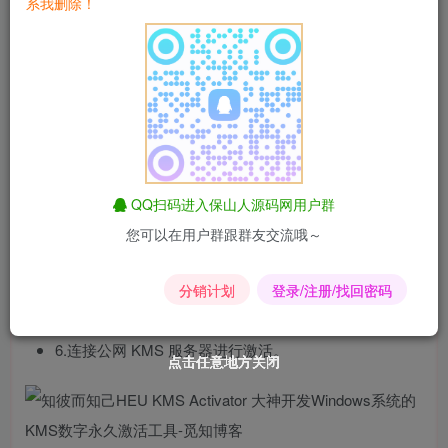
系我删除！
主要功能
1.KMS 激活 Windows 和 Office。
2.Win10 数字许可证及 KMS38 激活。
QQ扫码进入保山人源码网用户群
3.Win Vista/7/Server OEM 激活。
您可以在用户群跟群友交流哦～
4.将 Office 的零售版转化为 VL 版。
分销计划
登录/注册/找回密码
5.备份和还原“激活信息”。
6.连接公网 KMS 服务器进行激活。
点击任意地方关闭
点击任意地方关闭
点击任意地方关闭
点击任意地方关闭
点击任意地方关闭
点击任意地方关闭