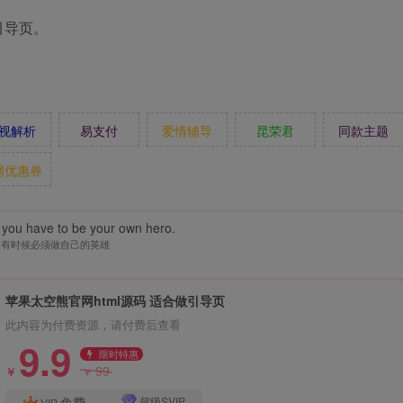
引导页。
视解析
易支付
爱情辅导
昆荣君
同款主题
网优惠券
you have to be your own hero.
有时候必须做自己的英雄
苹果太空熊官网html源码 适合做引导页
此内容为付费资源，请付费后查看
9.9
限时特惠
99
￥
￥
免费
超级SVIP
VIP