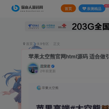
HO
首页
亲测精品
首页
9.9专区
正文
苹果太空熊官网html源码 适合做
昆荣君
2年前更新