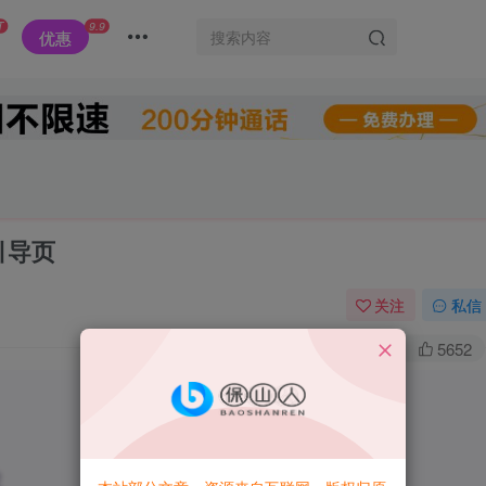
T
9.9
优惠
引导页
关注
私信
0
1.3W+
5652