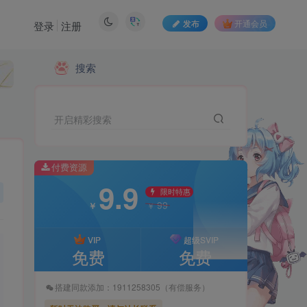
发布
开通会员
登录
注册
付费资源
搜索
9.9
限时特惠
99
￥
￥
开启精彩搜索
VIP
超级SVIP
免费
免费
付费资源
9.9
搭建同款添加：1911258305（有偿服务）
限时特惠
99
￥
￥
暂时无法购买，请与站长联系
VIP
超级SVIP
免费
免费
搭建同款添加：1911258305（有偿服务）