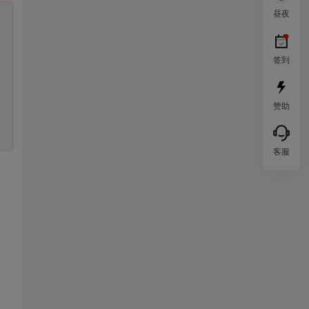
昼夜
签到
赞助
客服