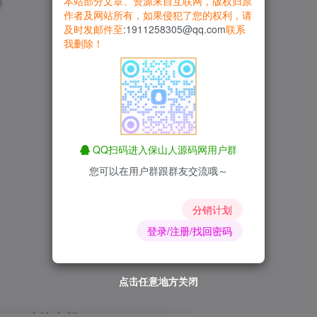
本站部分文章、资源来自互联网，版权归原
作者及网站所有，如果侵犯了您的权利，请
及时发邮件至
:1911258305@qq.com
联系
我删除！
QQ扫码进入保山人源码网用户群
您可以在用户群跟群友交流哦～
分销计划
登录/注册/找回密码
点击任意地方关闭
点击任意地方关闭
点击任意地方关闭
点击任意地方关闭
点击任意地方关闭
点击任意地方关闭
点击任意地方关闭