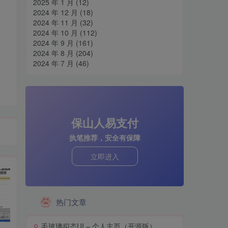
2025 年 1 月
(12)
2024 年 12 月
(18)
2024 年 11 月
(32)
2024 年 10 月
(112)
2024 年 9 月
(161)
2024 年 8 月
(204)
2024 年 7 月
(46)
保山人易支付
执笔推荐，安全有保障
立即进入
热门文章
阅后即焚平台系统源码 PHP版本
孤傲云商城系统源码 彩虹云商城系统plus史诗级增强版
H5网站跳转打开微信小程序源码分享
cs
毛玻璃拟态UI – 个人主页（开源版）