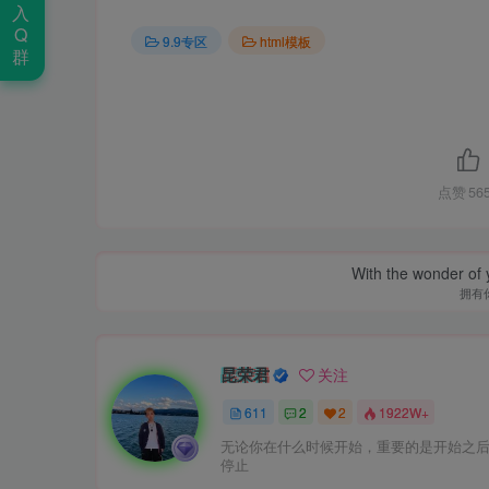
入
Q
9.9专区
html模板
群
点赞
56
With the wonder of 
拥有
昆荣君
关注
611
2
2
1922W+
无论你在什么时候开始，重要的是开始之
停止