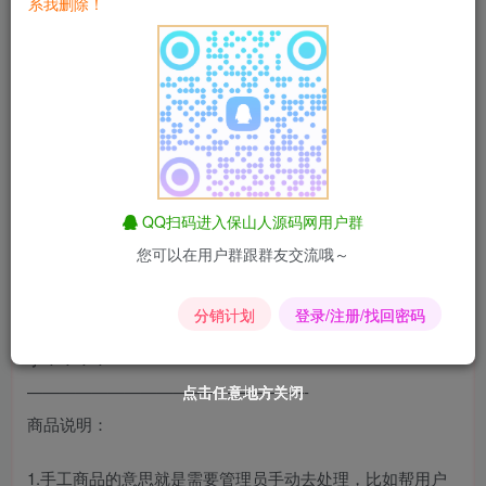
系我删除！
后台入口：/ysmd
邮件配置说明：
1.开启邮件配置后，如果是卡密商品，系统会向用户邮箱发
送卡密信息
2.如果是手工商品，管理员会收到订单信息能及时处理
3.邮件模版可以在后台设置，必须配置SMTP后邮件才会发
QQ扫码进入保山人源码网用户群
送成功，否则失败
您可以在用户群跟群友交流哦～
4.不建议自己去添加新的邮件模版（需要php开发基础配
合），最好修改现有的两个
分销计划
登录/注册/找回密码
5.最好使用网易163邮箱，十分不建议使用qq邮箱，太多限制
了！！！！
—————————————————-
点击任意地方关闭
点击任意地方关闭
点击任意地方关闭
点击任意地方关闭
点击任意地方关闭
点击任意地方关闭
商品说明：
1.手工商品的意思就是需要管理员手动去处理，比如帮用户