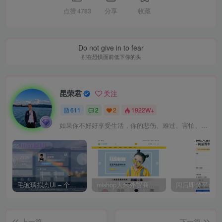
点赞
4783
分享
收藏
Do not give in to fear
别在恐惧面前低下你的头
昆荣君
关注
611
2
2
1922W+
如果你不好好享受生活，你的悲伤、难过、害怕、羞愧和内疚会代替你享受
毛玻璃拟态UI – 个人主页（开源版）
mishop大米外贸商城系统133种语言版本
上一篇
下一篇