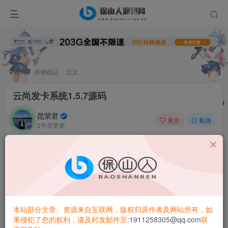
首页
亲测精品
正文
云尚发卡系统1.5.7源码
昆荣君
关注
私信
2年前更新
0
5.6W+
4783
云尚发卡系统1.5.7源码，系统开源没有任何加密！
php版本：大于或等于5.6
必须设置伪静态！
本站部分文章、资源来自互联网，版权归原作者及网站所有，如
果侵犯了您的权利，请及时发邮件至
:1911258305@qq.com
联