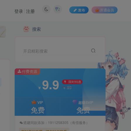
发布
开通会员
登录
注册
付费资源
搜索
9.9
限时特惠
99
￥
￥
开启精彩搜索
VIP
超级SVIP
免费
免费
付费资源
9.9
搭建同款添加：1911258305（有偿服务）
限时特惠
99
￥
￥
暂时无法购买，请与站长联系
VIP
超级SVIP
免费
免费
搭建同款添加：1911258305（有偿服务）