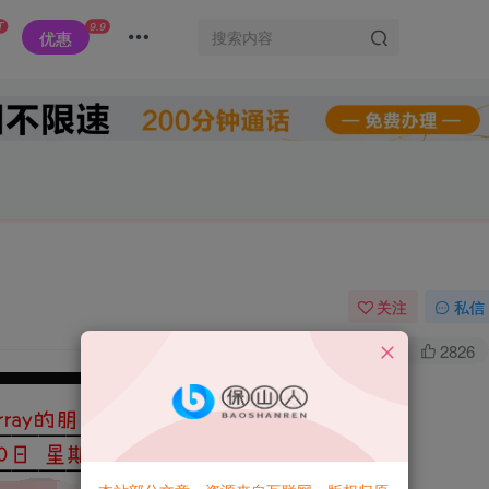
T
9.9
优惠
关注
私信
0
3.4W+
2826