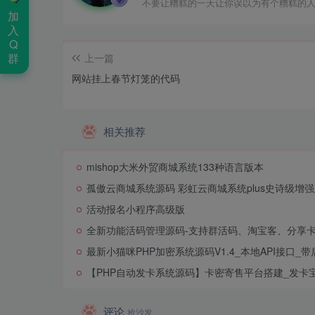
不要让糟糕的一天让你误以为有个糟糕的
加
入
Q
群
上一篇
网站挂上春节灯笼的代码
相关推荐
mishop大米外贸商城系统133种语言版本
孤傲云商城系统源码 彩虹云商城系统plus史诗级增
活动报名小程序高级版
全新功能活码管理源码-支持群活码、淘宝客、分享
最新小猫咪PHP加密系统源码V1.4_本地API接口_带
【PHP自动发卡系统源码】卡密寄售平台搭建_发卡
评论
抢沙发