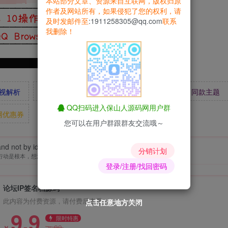
本站部分文章、资源来自互联网，版权归原
作者及网站所有，如果侵犯了您的权利，请
及时发邮件至
:1911258305@qq.com
联系
我删除！
视解析
易支付
爱情辅导
昆荣君
同款主题
QQ扫码进入保山人源码网用户群
网优惠券
您可以在用户群跟群友交流哦～
 and not by ideas that people live.
分销计划
行动是根本，想法锦上添花
登录/注册/找回密码
论坛IP签名档源码
此内容为付费资源，请付费后查看
点击任意地方关闭
点击任意地方关闭
点击任意地方关闭
点击任意地方关闭
点击任意地方关闭
点击任意地方关闭
点击任意地方关闭
9.9
限时特惠
99
￥