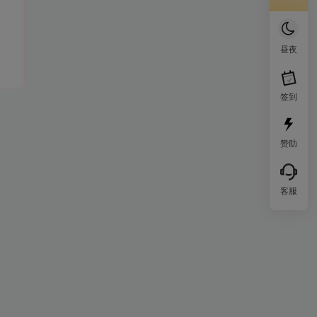
昼夜
签到
赞助
客服