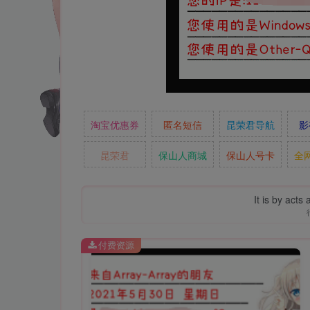
淘宝优惠券
匿名短信
昆荣君导航
影
昆荣君
保山人商城
保山人号卡
全
It is by acts
付费资源