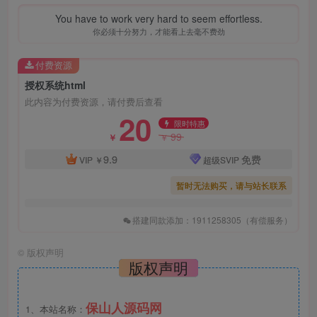
You have to work very hard to seem effortless.
你必须十分努力，才能看上去毫不费劲
付费资源
授权系统html
此内容为付费资源，请付费后查看
20
限时特惠
99
￥
￥
9.9
免费
VIP
￥
超级SVIP
暂时无法购买，请与站长联系
搭建同款添加：1911258305（有偿服务）
©
版权声明
版权声明
保山人源码网
1、本站名称：