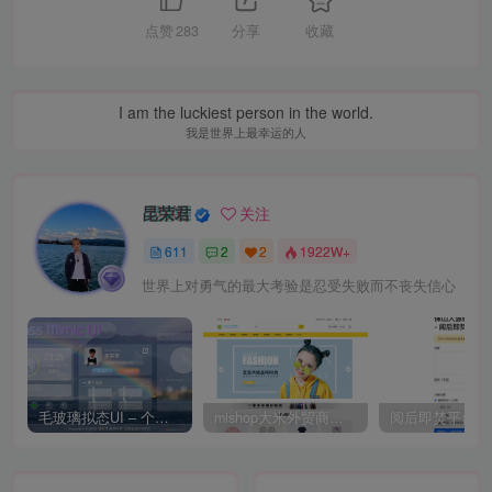
点赞
283
分享
收藏
I am the luckiest person in the world.
我是世界上最幸运的人
昆荣君
关注
611
2
2
1922W+
世界上对勇气的最大考验是忍受失败而不丧失信心
毛玻璃拟态UI – 个人主页（开源版）
mishop大米外贸商城系统133种语言版本