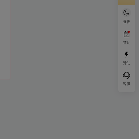
昼夜
签到
赞助
客服