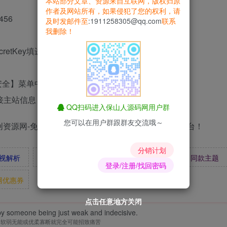
本站部分文章、资源来自互联网，版权归原
作者及网站所有，如果侵犯了您的权利，请
456
及时发邮件至
:1911258305@qq.com
联系
我删除！
retKey填进去。
【账号安全】菜单中可以查看
接主站信息
QQ扫码进入保山人源码网用户群
您可以在用户群跟群友交流哦～
分销计划
视解析
易支付
爱情辅导
昆荣君
同款主题
登录/注册/找回密码
网优惠券
点击任意地方关闭
点击任意地方关闭
点击任意地方关闭
点击任意地方关闭
点击任意地方关闭
点击任意地方关闭
点击任意地方关闭
y someone being just weak and indecisive.
为软弱无能或优柔寡断就完全可能招致痛苦