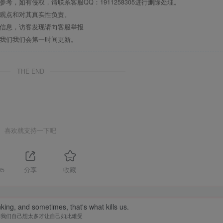
，如有侵权，请联系客服QQ：1911258305进行删除处理。
其观点和对其真实性负责。
关信息，访客发现请向客服举报
系我们我们会第一时间更新。
THE END
喜欢就支持一下吧
05
分享
收藏
nking, and sometimes, that's what kills us.
是我们自己想太多才让自己如此难受