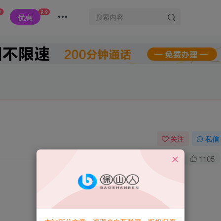
T
9.9
优惠
关注
私信
0
6W+
1105