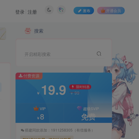
发布
开通会员
登录
注册
付费资源
搜索
19.9
限时特惠
99
￥
￥
开启精彩搜索
VIP
超级SVIP
8
免费
￥
付费资源
19.9
搭建同款添加：1911258305（有偿服务）
限时特惠
99
￥
￥
暂时无法购买，请与站长联系
VIP
超级SVIP
8
免费
￥
搭建同款添加：1911258305（有偿服务）