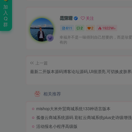
加
入
昆荣君
Q
关注
群
611
2
2
1922W+
幸福并不是一味得到自己想要的，而是珍
有的
上一篇
最新二开版本源码博客论坛源码,UI很漂亮,可切换皮肤界
相关推荐
mishop大米外贸商城系统133种语言版本
孤傲云商城系统源码 彩虹云商城系统plus史诗级增
活动报名小程序高级版