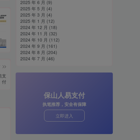
2025 年 6 月
(9)
2025 年 5 月
(4)
2025 年 3 月
(4)
2025 年 1 月
(12)
2024 年 12 月
(18)
2024 年 11 月
(32)
2024 年 10 月
(112)
阅后即焚平台系统源码 PHP版本
孤傲云商城系统源码 彩虹云商城系统plus史诗级增强版
H5网站跳转打开微信小程序源码分享
cs
2024 年 9 月
(161)
2024 年 8 月
(204)
2024 年 7 月
(46)
篇
信支
付
保山人易支付
执笔推荐，安全有保障
立即进入