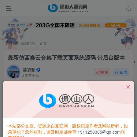
首页
亲测精品
正文
最新仿蓝奏云合集下载页面系统源码 带后台版本
昆荣君
关注
私信
2年前更新
0
5.1W+
4914
简介：
最新仿
蓝奏云
合集下载页面系统源码 带后台版本
新版仿
蓝奏云
合集
下载页源码
续上次发的仿蓝奏云合集下载
本站部分文章、资源来自互联网，版权归原作者及网站所有，如
单页源码
果侵犯了您的权利，请及时发邮件至
:1911258305@qq.com
联