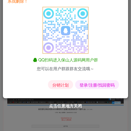
系我删除！
修复了搜索功能
修复无法下载文件和下载文件为空
更新功能如下
1.增加后台
2.可在后台上传文件及删除文件等信息修改
3.目前仅支持apk,zip,exe,rat,txt文件
4.增加下载次数统计(每日下载和总下载)
QQ扫码进入保山人源码网用户群
5.增加文件下载单页
您可以在用户群跟群友交流哦～
其他功能自行查看吧
分销计划
登录/注册/找回密码
安装教程：源码上传到根目录解压,访问域名进行安装
点击任意地方关闭
点击任意地方关闭
点击任意地方关闭
点击任意地方关闭
点击任意地方关闭
点击任意地方关闭