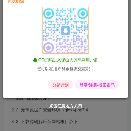
系我删除！
搭建看了一下,系统一切正常可用,就是后台登录方式这一块使
用的是QQ扫码登录的,建议有能力的可以改一改
此工具箱系统源码还是比较成熟的，虽然没有那么花里胡
哨，但贵在简洁大方，全工具都可以在线运行使用，且源码
全针对SEO还是非常友好的，有能力的可以自行添加一些工
具
QQ扫码进入保山人源码网用户群
安装教程：
您可以在用户群跟群友交流哦～
1. 先准备两个域名，一个做前台用一个做后台用的，二
分销计划
登录/注册/找回密码
级域名也可以，例如：前台用 tool.baidu.com 后台用
admin.baidu.com
点击任意地方关闭
点击任意地方关闭
点击任意地方关闭
点击任意地方关闭
点击任意地方关闭
点击任意地方关闭
2. 无需数据库安装环境 Nginx+php7.4
3. 下载源码解压至网站根目录下