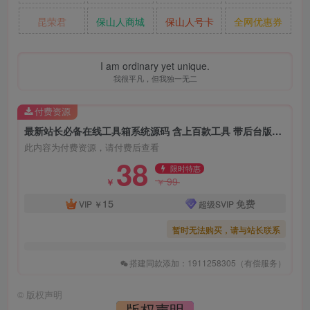
昆荣君
保山人商城
保山人号卡
全网优惠券
I am ordinary yet unique.
我很平凡，但我独一无二
付费资源
最新站长必备在线工具箱系统源码 含上百款工具 带后台版本 自适应模板 优化修复版
此内容为付费资源，请付费后查看
38
限时特惠
99
￥
￥
15
免费
VIP
￥
超级SVIP
暂时无法购买，请与站长联系
搭建同款添加：1911258305（有偿服务）
©
版权声明
版权声明