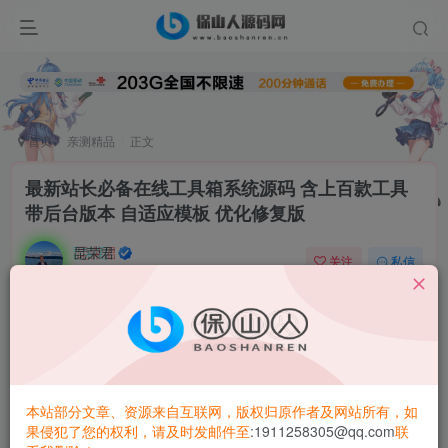
首页
亲测精品
正文
最新站长必备在线工具箱系统源码 含上百款工具
带后台版本 自适应模板 优化修复版
昆荣君
关注
私信
2年前更新
0
6.3W+
8487
简介：
最新站长必备在线工具箱系统源码 含上百款工具 带后台版本
自适应模板 优化修复版
本站部分文章、资源来自互联网，版权归原作者及网站所有，如
果侵犯了您的权利，请及时发邮件至
:1911258305@qq.com
联