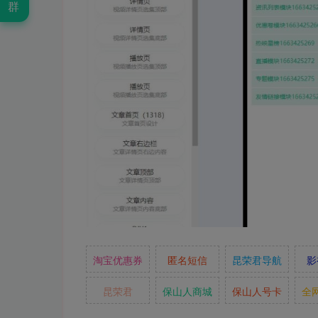
群
淘宝优惠券
匿名短信
昆荣君导航
影
昆荣君
保山人商城
保山人号卡
全