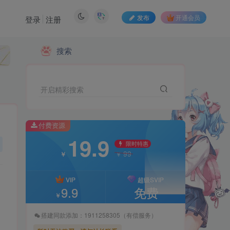
发布
开通会员
登录
注册
搜索
付费资源
19.9
限时特惠
99
￥
￥
开启精彩搜索
VIP
超级SVIP
9.9
免费
￥
付费资源
19.9
搭建同款添加：1911258305（有偿服务）
限时特惠
99
￥
￥
暂时无法购买，请与站长联系
VIP
超级SVIP
9.9
免费
￥
搭建同款添加：1911258305（有偿服务）