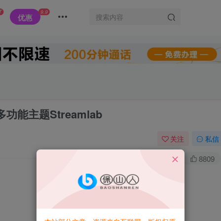
T
9.9
优惠
能主题Streamlab
关注
私信
0
3.9W+
8809