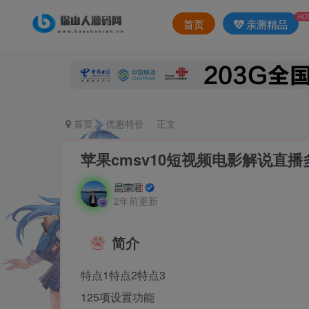
HO
首页
亲测精品
首页
优惠特价
正文
苹果cmsv10短视频电影解说直播多功
昆荣君
2年前更新
简介
特点1特点2特点3
125项设置功能