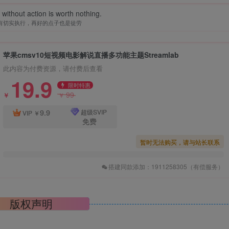
without action is worth nothing.
有切实执行，再好的点子也是徒劳
苹果cmsv10短视频电影解说直播多功能主题Streamlab
此内容为付费资源，请付费后查看
19.9
限时特惠
99
￥
￥
9.9
超级SVIP
VIP
￥
免费
暂时无法购买，请与站长联系
搭建同款添加：1911258305（有偿服务）
版权声明