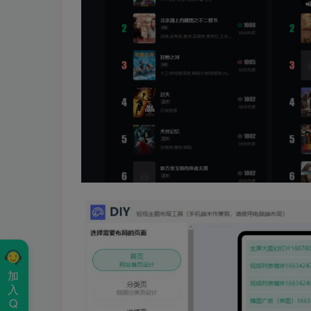
加
入
Q