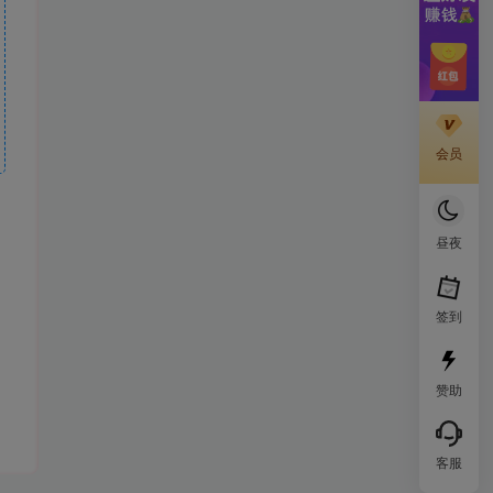
会员
昼夜
签到
赞助
客服