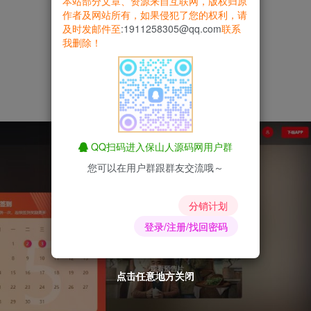
本站部分文章、资源来自互联网，版权归原
作者及网站所有，如果侵犯了您的权利，请
及时发邮件至
:1911258305@qq.com
联系
我删除！
QQ扫码进入保山人源码网用户群
您可以在用户群跟群友交流哦～
分销计划
登录/注册/找回密码
点击任意地方关闭
点击任意地方关闭
点击任意地方关闭
点击任意地方关闭
点击任意地方关闭
点击任意地方关闭
点击任意地方关闭