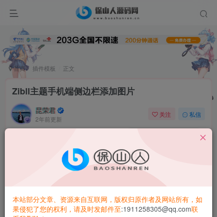
首页
插件模板
正文
Zibll主题手机端侧边栏添加图片
昆荣君
关注
私信
2年前更新
0
2.4W+
2983
把下面的代码放到子比设置css代码里面即可
如想换图片下面图片链接替换自己即可
本站部分文章、资源来自互联网，版权归原作者及网站所有，如
此处内容已隐藏，请付费后查看
果侵犯了您的权利，请及时发邮件至
:1911258305@qq.com
联