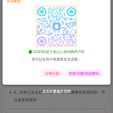
系我删除！
懂
javascript
代码的朋友来说是很头疼的，因此社长也
研究了优化一版，分享给大家使用。
使用方法：
1、将下面的 PHP 代码加入到主题目录下：
themes/zibll/header.php
文件中,需要注意的是，需要放
在
<head>
代码放置在这里
</head>
代码中间否则没用
QQ扫码进入保山人源码网用户群
2、其他主题同理，放置在 header.php 文件中，因为这
您可以在用户群跟群友交流哦～
个是全局引用文件
分销计划
登录/注册/找回密码
3、自行修改一下，文章来源出自 XXX 博客的文字内容
即可
点击任意地方关闭
点击任意地方关闭
点击任意地方关闭
点击任意地方关闭
点击任意地方关闭
点击任意地方关闭
4、添加之后去赶快体验一下吧~如果教程有帮到你，可
以多推荐推荐