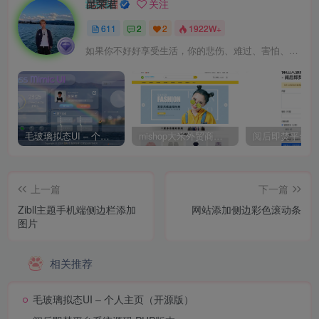
昆荣君
关注
611
2
2
1922W+
如果你不好好享受生活，你的悲伤、难过、害怕、羞愧和内疚会代替你享受
毛玻璃拟态UI – 个人主页（开源版）
mishop大米外贸商城系统133种语言版本
上一篇
下一篇
Zibll主题手机端侧边栏添加
网站添加侧边彩色滚动条
图片
相关推荐
毛玻璃拟态UI – 个人主页（开源版）