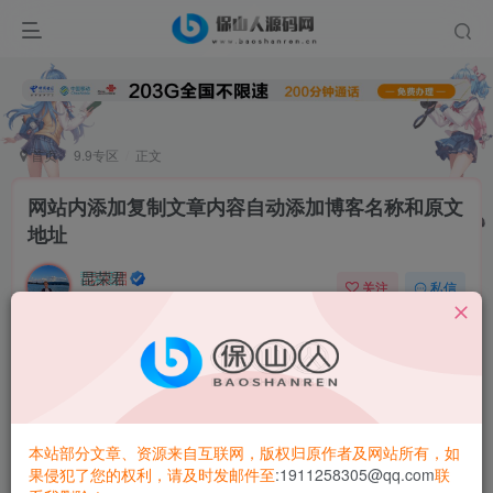
首页
9.9专区
正文
网站内添加复制文章内容自动添加博客名称和原文
地址
昆荣君
关注
私信
2年前更新
0
2.5W+
9543
1、关于这个网站复制自动添加版权和原文地址的这个功
能之前我也有研究过，网站百度也有很多，但是基本上
都是失效的，要么能用也只是在文字内复制之后会自动
本站部分文章、资源来自互联网，版权归原作者及网站所有，如
添加，但是代码质量的就不会自动添加，对于如果不
果侵犯了您的权利，请及时发邮件至
:1911258305@qq.com
联