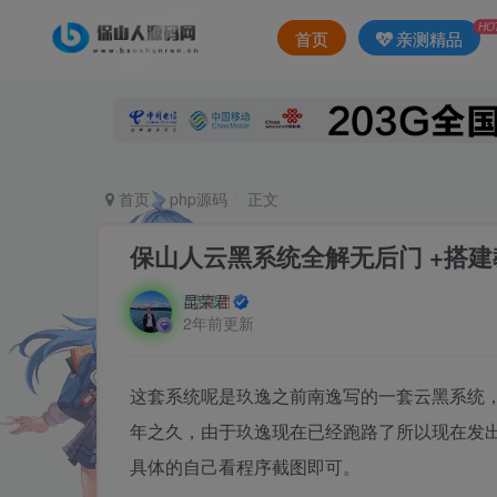
HO
首页
亲测精品
首页
php源码
正文
保山人云黑系统全解无后门 +搭建教程
昆荣君
2年前更新
这套系统呢是玖逸之前南逸写的一套云黑系统
年之久，由于玖逸现在已经跑路了所以现在发
具体的自己看程序截图即可。