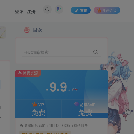
发布
开通会员
登录
注册
搜索
付费资源
9.9
99
￥
￥
开启精彩搜索
VIP
超级SVIP
免费
免费
付费资源
9.9
搭建同款添加：1911258305（有偿服务）
99
￥
￥
暂时无法购买，请与站长联系
VIP
超级SVIP
两
免费
免费
多
搭建同款添加：1911258305（有偿服务）