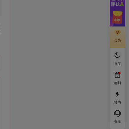
会员
昼夜
签到
赞助
客服