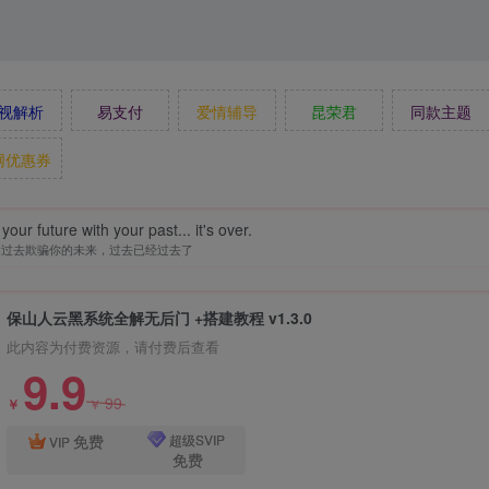
视解析
易支付
爱情辅导
昆荣君
同款主题
网优惠券
our future with your past... it's over.
的过去欺骗你的未来，过去已经过去了
保山人云黑系统全解无后门 +搭建教程 v1.3.0
此内容为付费资源，请付费后查看
9.9
99
￥
￥
免费
超级SVIP
VIP
免费