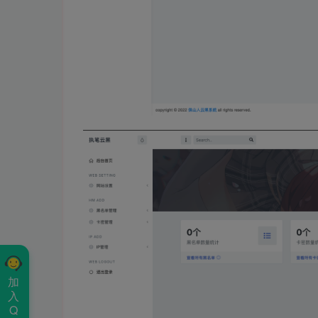
加
入
Q