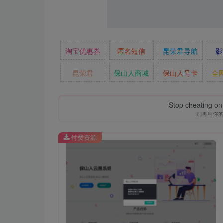
淘宝优惠券
匿名短信
昆荣君导航
影
昆荣君
保山人商城
保山人号卡
全
Stop cheating on y
别再用你
付费资源