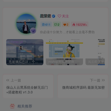
昆荣君
关注
611
2
2
1922W+
你必须十分努力，才能看上去毫不费劲
毛玻璃拟态UI – 个人主页（开源版）
mishop大米外贸商城系统133种语言版本
上一篇
下一篇
保山人云黑系统全解无后门
微商城程序源码 最新无加密
+搭建教程 v1.3.0
相关推荐