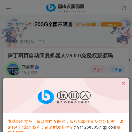
首页
亲测精品
正文
笋丁网页自动回复机器人V3.0.0免授权版源码
昆荣君
关注
私信
2年前更新
0
8939
7507
笋丁网页机器人
一款可设置自动回复，默认消息，调用自定
义 API 接口的网页机器人。此程序后端语言使用 Golang，内
存占用最高不超过 30MB，1H1G 服务器流畅运行。仅支持
Linux 服务器部署，不支持虚拟主机，请悉知！使用自定义
本站部分文章、资源来自互联网，版权归原作者及网站所有，如
api 功能需要有一定的建站基础。安装教程在最下面
果侵犯了您的权利，请及时发邮件至
:1911258305@qq.com
联