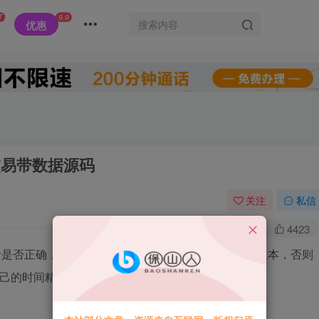
T
9.9
优惠
交易带数据源码
关注
私信
0
5.4W+
4423
是否正确，环境的php版本是否是教程中指定的php版本，否则
自己的时间精力！