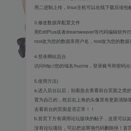
用二进制上传，linux主机可以在线下载压缩包解
3.修改数据库配置文件
用EditPlus或者dreamweaver等代码编辑软
root改为您的数据库用户名，root改为您的
4.登录网站后台
访问http://您的域名/hucms，登录账号和密码分别
5.使用方法)
a.进入后台以后，别着急去查看前台页面之类
置为自己的，然后右上角的头像里有更新清除
去看前台的页面是否正常！！
b.首页下方有调用论坛版块的帖子，这里可以如
没有论坛项目，可以把这两项代码删除掉！首页模板文件位置