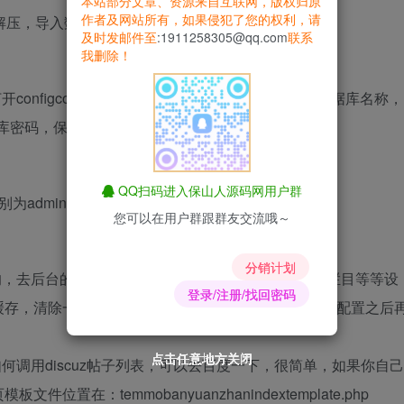
本站部分文章、资源来自互联网，版权归原
作者及网站所有，如果侵犯了您的权利，请
压，导入数据库文件夹下的Data.sql数据库备份文
及时发邮件至
:1911258305@qq.com
联系
我删除！
件打开configconfig.php文件，把里面的demo改为您的数据库名称，
数据库密码，保存即可，上传到网站对应目录覆盖
QQ扫码进入保山人源码网用户群
为admin1和admin1
您可以在用户群跟群友交流哦～
分销计划
的，去后台的基础设置里面把网站的域名,关键词,文章栏目等等设
登录/注册/找回密码
缓存，清除一下缓存这样你的设置才会生效，这样操作配置之后
点击任意地方关闭
点击任意地方关闭
点击任意地方关闭
点击任意地方关闭
点击任意地方关闭
点击任意地方关闭
点击任意地方关闭
何调用discuz帖子列表，可以去百度一下，很简单，如果你自己
在：temmobanyuanzhanindextemplate.php