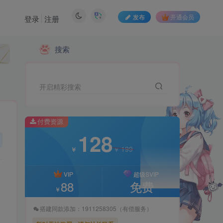
发布
开通会员
登录
注册
搜索
付费资源
128
199
￥
￥
开启精彩搜索
VIP
超级SVIP
88
免费
￥
付费资源
128
搭建同款添加：1911258305（有偿服务）
199
￥
￥
暂时无法购买，请与站长联系
VIP
超级SVIP
88
免费
￥
搭建同款添加：1911258305（有偿服务）