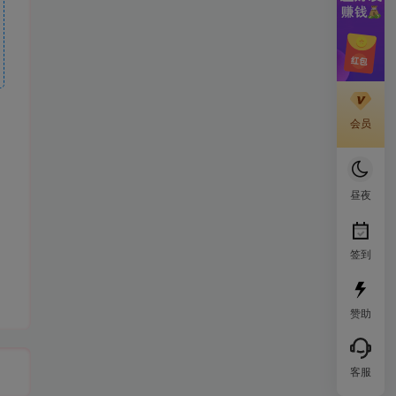
会员
昼夜
签到
赞助
客服