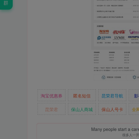
群
淘宝优惠券
匿名短信
昆荣君导航
影
昆荣君
保山人商城
保山人号卡
全
Many people start a care
很多人一