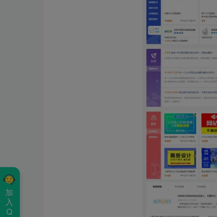
加
入
Q