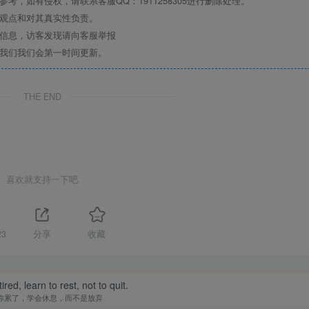
，如有侵权，请联系客服QQ：1911258305进行删除处理。
其观点和对其真实性负责。
关信息，访客发现请向客服举报
系我们我们会第一时间更新。
THE END
喜欢就支持一下吧
23
分享
收藏
tired, learn to rest, not to quit.
你累了，学会休息，而不是放弃