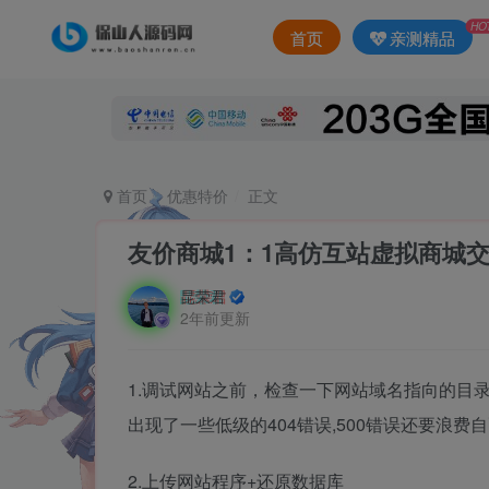
HO
首页
亲测精品
首页
优惠特价
正文
友价商城1：1高仿互站虚拟商城
昆荣君
2年前更新
1.调试网站之前，检查一下网站域名指向的目录
出现了一些低级的404错误,500错误还要浪费
2.上传网站程序+还原数据库