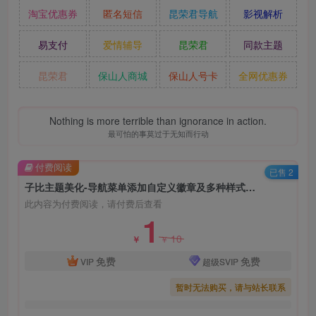
淘宝优惠券
匿名短信
昆荣君导航
影视解析
易支付
爱情辅导
昆荣君
同款主题
昆荣君
保山人商城
保山人号卡
全网优惠券
Nothing is more terrible than ignorance in action.
最可怕的事莫过于无知而行动
付费阅读
已售 2
子比主题美化-导航菜单添加自定义徽章及多种样式菜单图文
此内容为付费阅读，请付费后查看
1
10
￥
￥
免费
免费
VIP
超级SVIP
暂时无法购买，请与站长联系