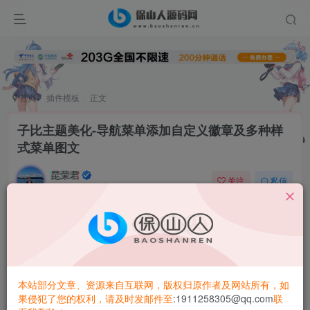
首页
插件模板
正文
子比主题美化-导航菜单添加自定义徽章及多种样
式菜单图文
昆荣君
关注
私信
2年前更新
0
2144
4658
前言
子比主题的菜单显示其实是支持自定义Html代码的，那么就
有很多的扩展性了！
本站部分文章、资源来自互联网，版权归原作者及网站所有，如
果侵犯了您的权利，请及时发邮件至
:1911258305@qq.com
联