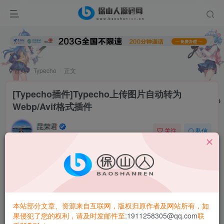
首页
Typecho
正文
[Typecho插件]Typecho上传图片自动转为
Webp/Avif格式插件
昆荣君
关注
私信
2年前更新
0
4.6W+
9314
文章前言
插件目前支持 GD imagemagick ffmpeg压缩库
本站部分文章、资源来自互联网，版权归原作者及网站所有，如
插件设置
果侵犯了您的权利，请及时发邮件至
:1911258305@qq.com
联