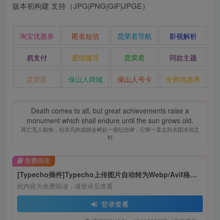
版本初构建 支持（JPG|PNG|GIF|JPGE）
淘宝优惠券
匿名短信
昆荣君导航
影视解析
易支付
爱情辅导
昆荣君
同款主题
昆荣君
保山人商城
保山人号卡
全网优惠券
Death comes to all, but great achievements raise a
monument which shall endure until the sun grows old.
死亡无人能免，但非凡的成就会树起一座纪念碑，它将一直立到太阳冷却之
时
免费阅读
[Typecho插件]Typecho上传图片自动转为Webp/Avif格式插件
此内容为免费阅读，请登录后查看
登录查看