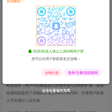
PHP在线SG14加密系统源码是一个功能强大的在线加密工
系我删除！
具，它可以帮助用户保护敏感信息和数据的安全性。该系统
源码采用了先进的加密算法，确保数据在传输和存储过程中
的安全。
PHP在线SG14加密系统源码支持多种加密算法，包括但不
限于AES、RSA等，用户可以根据实际需求选择合适的加密
算法进行数据加密。同时，该系统还提供了丰富的功能，如
QQ扫码进入保山人源码网用户群
数据加密、解密、签名、验证等，满足用户在不同场景下的
您可以在用户群跟群友交流哦～
加密需求。
分销计划
登录/注册/找回密码
此外，PHP在线SG14加密系统源码还具有良好的可扩展性
和灵活性，用户可以根据自己的需求进行定制和扩展。该系
点击任意地方关闭
点击任意地方关闭
点击任意地方关闭
点击任意地方关闭
点击任意地方关闭
点击任意地方关闭
统源码还提供了详细的开发文档和示例代码，方便用户快速
上手并进行二次开发。