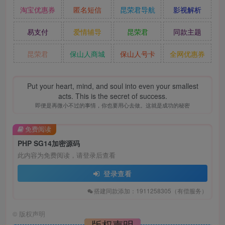
淘宝优惠券
匿名短信
昆荣君导航
影视解析
易支付
爱情辅导
昆荣君
同款主题
昆荣君
保山人商城
保山人号卡
全网优惠券
Put your heart, mind, and soul into even your smallest
acts. This is the secret of success.
即便是再微小不过的事情，你也要用心去做。这就是成功的秘密
免费阅读
PHP SG14加密源码
此内容为免费阅读，请登录后查看
登录查看
搭建同款添加：1911258305（有偿服务）
©
版权声明
版权声明