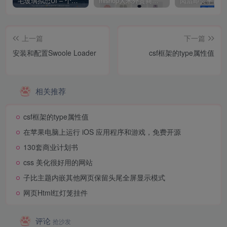
毛玻璃拟态UI – 个人主页（开源版）
mishop大米外贸商城系统133种语言版本
上一篇
下一篇
安装和配置Swoole Loader
csf框架的type属性值
相关推荐
csf框架的type属性值
在苹果电脑上运行 iOS 应用程序和游戏，免费开源
130套商业计划书
css 美化很好用的网站
子比主题内嵌其他网页保留头尾全屏显示模式
网页Html红灯笼挂件
评论
抢沙发