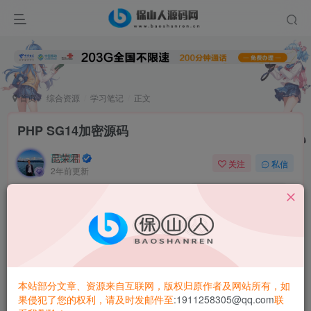
首页
综合资源
学习笔记
正文
PHP SG14加密源码
昆荣君
关注
私信
2年前更新
0
1W+
6570
这个是 sg 的
加密
, 免费可用 (目前) 并不会收费和网上的坑货
不一样,就一个PHP文件,直接上传就可使用,看了一下,代码混
淆后使用goto加密了,使用的是两个别的api在线加密,加密完
点击下载,上传和下载都是zip压缩包形式,同时加密多个PHP;
本站部分文章、资源来自互联网，版权归原作者及网站所有，如
果侵犯了您的权利，请及时发邮件至
:1911258305@qq.com
联