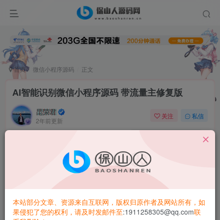
首页
微信小程序源码
正文
AI智能识别微信小程序源码 带流量主修复版
昆荣君
关注
私信
2年前更新
0
2.2W+
3911
AI智能识别微信小程序源码带流量主功能。
基于腾讯云ocr识别接口做的识别工具(自动识别图片、证
件、车牌等)。全开源无加密修复版。
本站部分文章、资源来自互联网，版权归原作者及网站所有，如
果侵犯了您的权利，请及时发邮件至
:1911258305@qq.com
联
需要接入腾讯ocr识别，添加api.ai.qq.com到合法域名