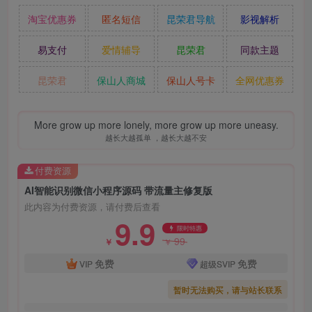
淘宝优惠券
匿名短信
昆荣君导航
影视解析
易支付
爱情辅导
昆荣君
同款主题
昆荣君
保山人商城
保山人号卡
全网优惠券
More grow up more lonely, more grow up more uneasy.
越长大越孤单 ，越长大越不安
付费资源
AI智能识别微信小程序源码 带流量主修复版
此内容为付费资源，请付费后查看
9.9
限时特惠
99
￥
￥
免费
免费
VIP
超级SVIP
暂时无法购买，请与站长联系