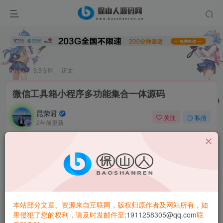
首页
9.9专区
正文
微信工具箱小程序多功能集合一体源码
昆荣君
关注
私信
2年前更新
0
2.4W+
7131
微信工具箱
小程序
多功能集合一体
源码
本站部分文章、资源来自互联网，版权归原作者及网站所有，如
果侵犯了您的权利，请及时发邮件至
:1911258305@qq.com
联