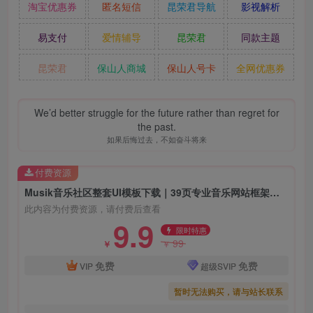
淘宝优惠券
匿名短信
昆荣君导航
影视解析
易支付
爱情辅导
昆荣君
同款主题
昆荣君
保山人商城
保山人号卡
全网优惠券
We’d better struggle for the future rather than regret for
the past.
如果后悔过去，不如奋斗将来
付费资源
Musik音乐社区整套UI模板下载｜39页专业音乐网站框架｜保山人源码网
此内容为付费资源，请付费后查看
9.9
限时特惠
99
￥
￥
免费
免费
VIP
超级SVIP
暂时无法购买，请与站长联系