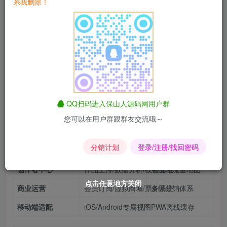
系我删除！
味的欧美音乐社交风格，完整39个页面模板覆盖音乐平台全
部场景，助您零成本打造中国版SoundCloud！
⭐ 模板核心价值
🎨 39个专业页面全景展示
模块类别
代表页面
功能亮点
QQ扫码进入保山人源码网用户群
用户中心
个人主页/音乐库/收藏夹
动态唱片展示墙
您可以在用户群跟群友交流哦～
音乐发现
每日推荐/热门榜单/流派分类
3D唱片滚动墙
分销计划
登录/注册/找回密码
社交互动
音乐圈/好友动态/私信系统
歌词弹幕互动
创作者中心
作品上传/数据分析/收益面板
可视化流量地图
点击任意地方关闭
点击任意地方关闭
点击任意地方关闭
点击任意地方关闭
点击任意地方关闭
点击任意地方关闭
商业运营
会员订阅/虚拟商城/票务系统
多级分销体系
移动端适配
iOS/Android专属视图
PWA离线缓存