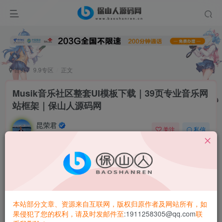
首页
9.9专区
正文
Musik音乐社区整套UI模板下载｜39页专业音乐网
站框架｜保山人源码网
昆荣君
关注
私信
1年前更新
0
5.6W+
4595
音乐社交革命！国外大神设计39页全功能
Musik音乐社区UI模板
还在为音乐社区开发耗费数月设计界面？
保山人源码网
引进
本站部分文章、资源来自互联网，版权归原作者及网站所有，如
顶级设计资源——
Musik音乐社区整套UI
网站模板
！原汁原
果侵犯了您的权利，请及时发邮件至
:1911258305@qq.com
联