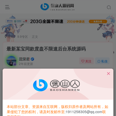
首页
9.9专区
正文
最新某宝同款度盘不限速后台系统源码
昆荣君
关注
私信
2年前更新
0
4.1W+
4024
某宝同款度盘不限速后台系统源码，验证已被我去除，两个
后端系统，账号和卡密系统
第一步安装宝塔，部署卡密系统，需要环境php7.4
本站部分文章、资源来自互联网，版权归原作者及网站所有，如
果侵犯了您的权利，请及时发邮件至
:1911258305@qq.com
联
把源码丢进去，设置php7.4，和伪静态为thinkphp直接访问