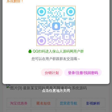
系我删除！
安装就行
第二步然后接着部署账号系统，这个更加简单，赋予执行权
限后
直接./start.sh直接就启动了
卡密验证系统可正常搭建，但账号管理系统看着是java的。
QQ扫码进入保山人源码网用户群
您可以在用户群跟群友交流哦～
分销计划
登录/注册/找回密码
点击任意地方关闭
点击任意地方关闭
点击任意地方关闭
点击任意地方关闭
点击任意地方关闭
点击任意地方关闭
淘宝优惠券
匿名短信
昆荣君导航
影视解析