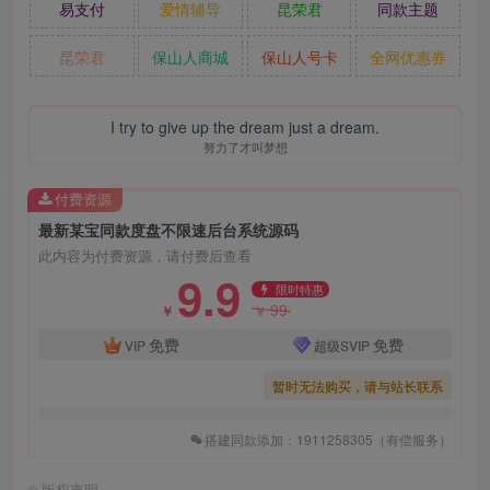
易支付
爱情辅导
昆荣君
同款主题
昆荣君
保山人商城
保山人号卡
全网优惠券
I try to give up the dream just a dream.
努力了才叫梦想
付费资源
最新某宝同款度盘不限速后台系统源码
此内容为付费资源，请付费后查看
9.9
限时特惠
99
￥
￥
免费
免费
VIP
超级SVIP
暂时无法购买，请与站长联系
搭建同款添加：1911258305（有偿服务）
©
版权声明