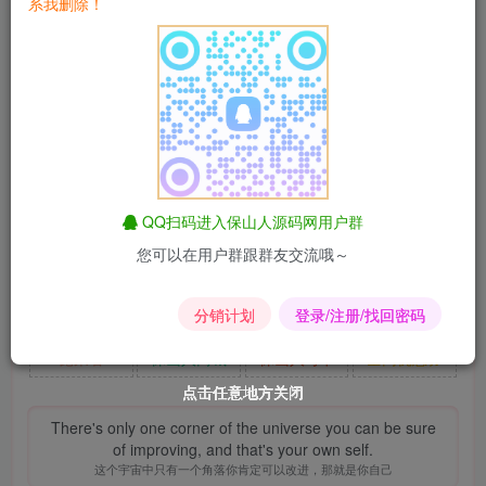
系我删除！
使用说明：
本系统支持PHP7.0~PHP8.1+
授权代码在根目录authdm.txt中
访问安装http://你的域名/install
QQ扫码进入保山人源码网用户群
您可以在用户群跟群友交流哦～
淘宝优惠券
匿名短信
昆荣君导航
影视解析
易支付
爱情辅导
昆荣君
同款主题
分销计划
登录/注册/找回密码
昆荣君
保山人商城
保山人号卡
全网优惠券
点击任意地方关闭
点击任意地方关闭
点击任意地方关闭
点击任意地方关闭
点击任意地方关闭
点击任意地方关闭
There's only one corner of the universe you can be sure
of improving, and that's your own self.
这个宇宙中只有一个角落你肯定可以改进，那就是你自己