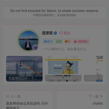
Do not find excuses for failure, to chase success reasons.
不要找失败的借口，去追成功的理由
昆荣君
关注
611
2
2
1922W+
一个人相信什么，就会看见什么
毛玻璃拟态UI – 个人主页（开源版）
mishop大米外贸商城系统133种语言版本
上一篇
下一篇
最新网络验证系统源码 乐抖
chattts
网络验证