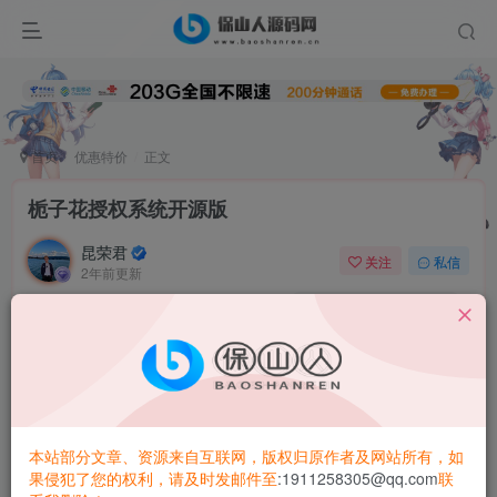
首页
优惠特价
正文
栀子花授权系统开源版
昆荣君
关注
私信
2年前更新
0
2.1W+
1472
栀子花授权系统（Birth授权系统重铸版），本系统支持泛域
名授权，单域名授权，多程序授权，在线更新，盗版入库，
API对接，检测授权，站点记录，卡密系统，代理系统等多
种主流/小众功能，以信誉求市场,以稳定求发展，行业内最安
本站部分文章、资源来自互联网，版权归原作者及网站所有，如
全，简单易用，专业的技术团队，最放心的PHP授权系统。
果侵犯了您的权利，请及时发邮件至
:1911258305@qq.com
联