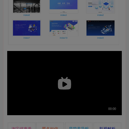
淘宝优惠券
匿名短信
昆荣君导航
影视解析