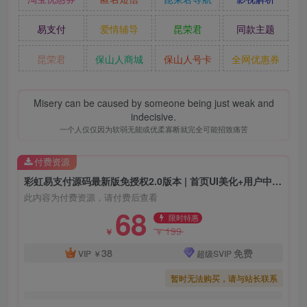
易支付
爱情辅导
昆荣君
同款主题
昆荣君
保山人商城
保山人号卡
全网优惠券
Misery can be caused by someone being just weak and
indecisive.
一个人仅仅因为软弱无能或优柔寡断就完全可能招致痛苦
付费资源
彩虹易支付源码最新版免授权2.0版本 | 首页UI美化+用户中心美化版
此内容为付费资源，请付费后查看
68
限时特惠
199
￥
￥
38
免费
VIP
￥
超级SVIP
暂时无法购买，请与站长联系