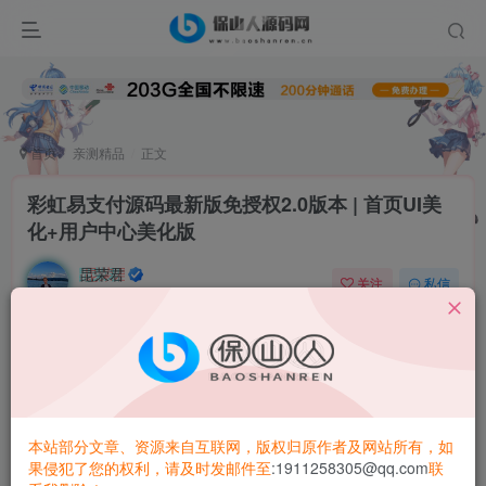
首页
亲测精品
正文
彩虹易支付源码最新版免授权2.0版本 | 首页UI美
化+用户中心美化版
昆荣君
关注
私信
2年前更新
0
4W+
2181
简介：
彩虹易支付
源码最新版免授权2.0版本 | 首页UI美化+用户中
心美化版
本站部分文章、资源来自互联网，版权归原作者及网站所有，如
果侵犯了您的权利，请及时发邮件至
:1911258305@qq.com
联