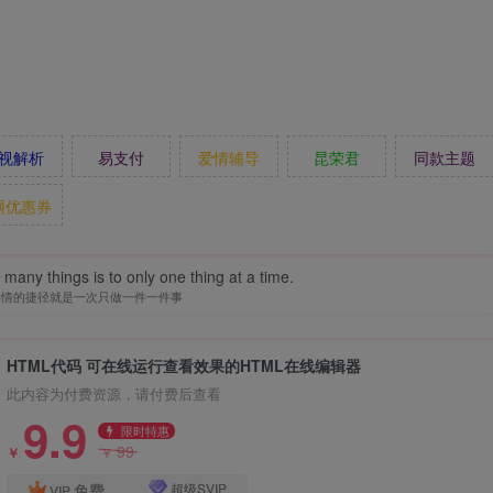
视解析
易支付
爱情辅导
昆荣君
同款主题
网优惠券
many things is to only one thing at a time.
事情的捷径就是一次只做一件一件事
HTML代码 可在线运行查看效果的HTML在线编辑器
此内容为付费资源，请付费后查看
9.9
限时特惠
99
￥
￥
免费
超级SVIP
VIP