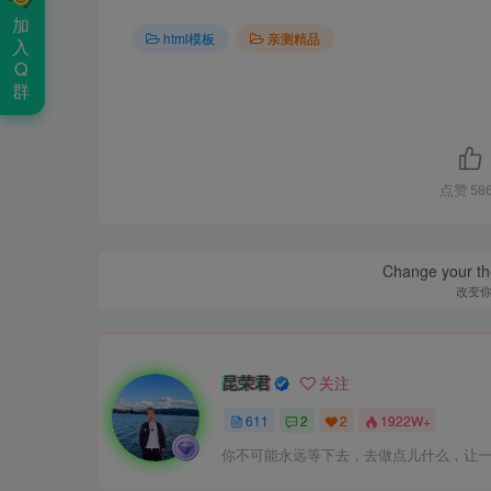
加
html模板
亲测精品
入
Q
群
点赞
58
Change your th
改变
昆荣君
关注
611
2
2
1922W+
你不可能永远等下去，去做点儿什么，让