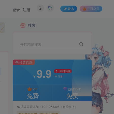
发布
开通会员
登录
注册
付费资源
搜索
9.9
限时特惠
99
￥
￥
开启精彩搜索
VIP
超级SVIP
免费
免费
付费资源
9.9
搭建同款添加：1911258305（有偿服务）
限时特惠
99
￥
￥
暂时无法购买，请与站长联系
VIP
超级SVIP
免费
免费
搭建同款添加：1911258305（有偿服务）