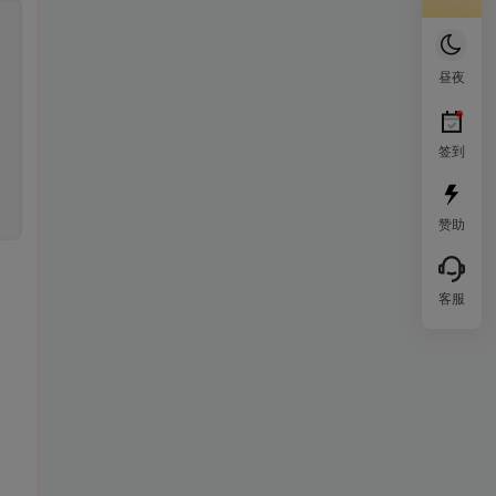
昼夜
签到
赞助
客服