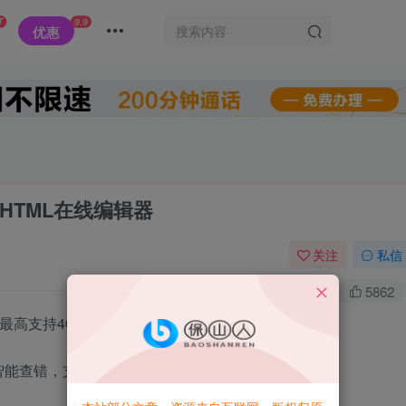
T
9.9
优惠
HTML在线编辑器
关注
私信
0
5.2W+
5862
，最高支持400万行代码编辑，
智能查错，支持代码自动补全，