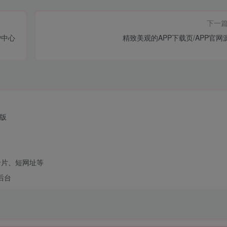
下一
户中心
精致美观的APP下载页/APP官网
强版
卡片、短网址等
后台