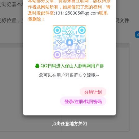
本站部分文章、资源来自互联网，版权归原
到浏览器本地存储，支持一键复制代码，
作者及网站所有，如果侵犯了您的权利，请
及时发邮件至
:1911258305@qq.com
联系
我删除！
标位置，支持一键HTML转换文本，支持一键下载代码文件
QQ扫码进入保山人源码网用户群
您可以在用户群跟群友交流哦～
分销计划
登录/注册/找回密码
点击任意地方关闭
点击任意地方关闭
点击任意地方关闭
点击任意地方关闭
点击任意地方关闭
点击任意地方关闭
点击任意地方关闭