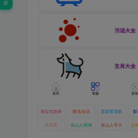
群
淘宝优惠券
匿名短信
昆荣君导航
影
昆荣君
保山人商城
保山人号卡
全