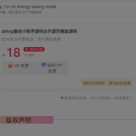
zy, I'm on energy saving mode.
不懒，我只是开启了节能模式
zblog微信小程序源码全开源完整版源码
此内容为付费资源，请付费后查看
18
限时特惠
98
￥
￥
免费
超级SVIP
VIP
免费
暂时无法购买，请与站长联系
搭建同款添加：1911258305（有偿服务）
版权声明