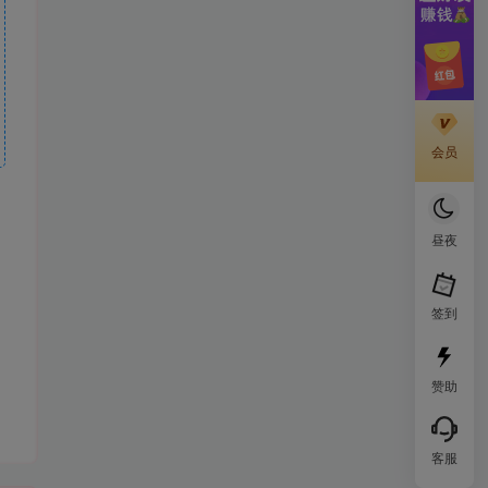
会员
昼夜
签到
赞助
客服