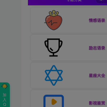
加
入
Q