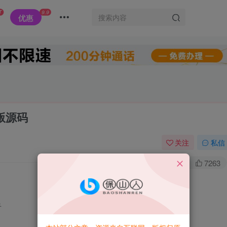
T
9.9
优惠
版源码
关注
私信
0
3.2W+
7263
看