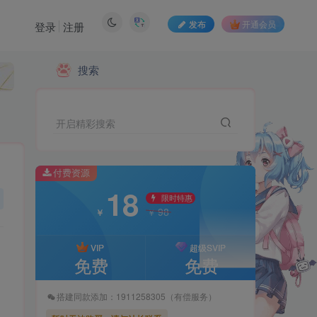
发布
开通会员
登录
注册
搜索
付费资源
18
限时特惠
98
￥
￥
开启精彩搜索
VIP
超级SVIP
免费
免费
付费资源
18
搭建同款添加：1911258305（有偿服务）
限时特惠
98
￥
￥
暂时无法购买，请与站长联系
VIP
超级SVIP
免费
免费
搭建同款添加：1911258305（有偿服务）