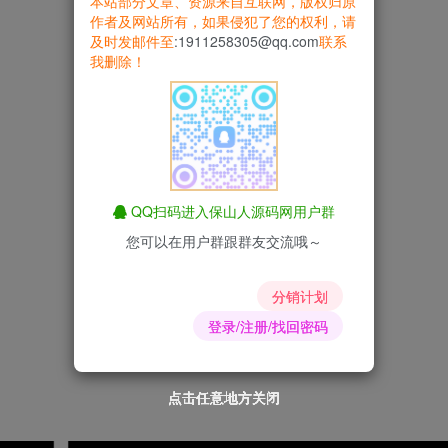
本站部分文章、资源来自互联网，版权归原
作者及网站所有，如果侵犯了您的权利，请
及时发邮件至
:1911258305@qq.com
联系
我删除！
QQ扫码进入保山人源码网用户群
您可以在用户群跟群友交流哦～
分销计划
登录/注册/找回密码
点击任意地方关闭
点击任意地方关闭
点击任意地方关闭
点击任意地方关闭
点击任意地方关闭
点击任意地方关闭
点击任意地方关闭