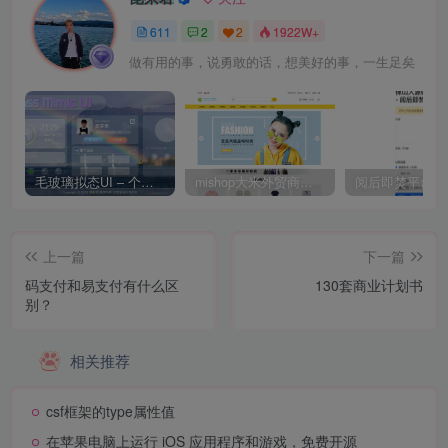
611
2
2
1922W+
做有用的事，说勇敢的话，想美好的事，一生足矣
毛玻璃拟态UI – 个人主页（开源版）
mishop大米外贸商城系统133种语言版本
上一篇
下一篇
码支付和易支付有什么区
130套商业计划书
别？
相关推荐
csf框架的type属性值
在苹果电脑上运行 iOS 应用程序和游戏，免费开源