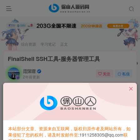
首页
综合资源
学习笔记
正文
FinalShell SSH工具-服务器管理工具
昆荣君
关注
私信
2年前更新
0
3.9W+
2866
FinalShell是一体化的的服务器,网络管理软件,不仅是ssh客户
端,还是功能强大的开发,运维工具,充分满足开发,运维需求.
云端同步,免费海外服务器远程桌面加速,ssh加速,
本站部分文章、资源来自互联网，版权归原作者及网站所有，如
果侵犯了您的权利，请及时发邮件至
:1911258305@qq.com
联
本地化命令输入框,支持自动补全,命令历史,自定义