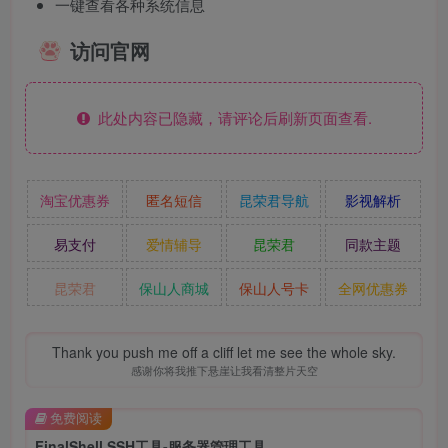
一键查看各种系统信息
访问官网
此处内容已隐藏，请评论后刷新页面查看.
淘宝优惠券
匿名短信
昆荣君导航
影视解析
易支付
爱情辅导
昆荣君
同款主题
昆荣君
保山人商城
保山人号卡
全网优惠券
Thank you push me off a cliff let me see the whole sky.
感谢你将我推下悬崖让我看清整片天空
免费阅读
FinalShell SSH工具-服务器管理工具