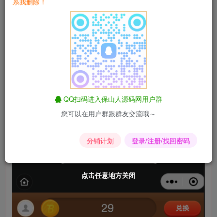
系我删除！
链式裂变:好友进贡+ 分享裂变 +跳转引流
盈利能力:激励视频广告+插屏广告+视频广告 =收益神器
兑换商城:支持实物+红包，还有邮费哦,也是一笔不菲的收入
小程序集合模块养猫、广告、商城、拼多多优惠券等一体，
为用户提供了完整的营销策略
QQ扫码进入保山人源码网用户群
您可以在用户群跟群友交流哦～
需要微擎框架，微擎下载地址
https://www.baoshanren.cn/archives/85
分销计划
登录/注册/找回密码
点击任意地方关闭
点击任意地方关闭
点击任意地方关闭
点击任意地方关闭
点击任意地方关闭
点击任意地方关闭