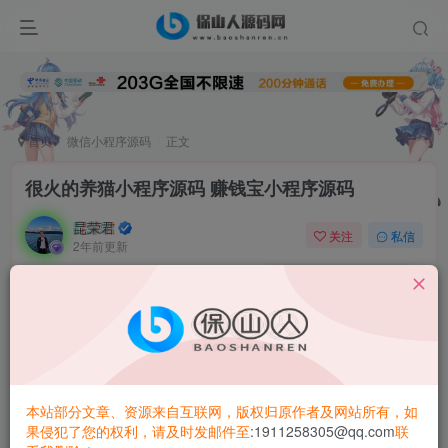
首页
微信小程序源码
正文
很火的养猫小程序源码 赚钱宝小程序源码
昆荣君
关注
私信
2年前更新
0
2.2W+
5506
赚钱宝
小程序源码
功能说明如下：
新增商家、核销、多多进宝、多多进宝返金币
适用主体: 个人主体和企业主体均可使用,适用范围广泛
本站部分文章、资源来自互联网，版权归原作者及网站所有，如
果侵犯了您的权利，请及时发邮件至
:1911258305@qq.com
联