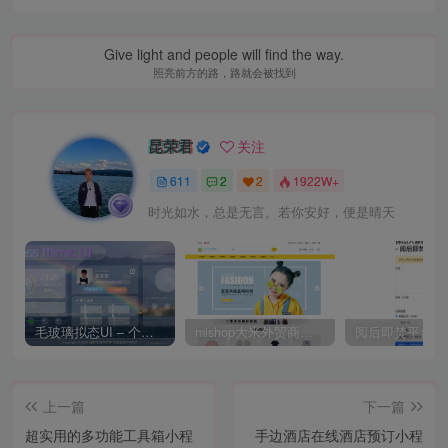
Give light and people will find the way.
照亮前方的路，路就会被找到
昆荣君
关注
611
2
2
1922W+
时光如水，总是无言。若你安好，便是晴天
毛玻璃拟态UI – 个人主页（开源版）
mishop大米外贸商城系统133种语言版本
上一篇
下一篇
超实用的多功能工具箱小程
手边酒店在线酒店预订小程